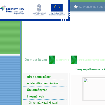
Kezdőlapnak beállítom
Kedvencekhez ado
Ön most itt van
Intézmények
Petőfi Sándor Emlékkö
Fényképalbumok
»
NAVIGÁCIÓ
Hírek aktualitások
A település bemutatása
Önkormányzat
Intézmények
Önkormányzati Hivatal