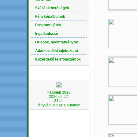
Szálláslehetõségek
Fényképalbumok
Programajánló
Ingatlanbazár
Űrlapok, nyomtatványok
Adatkezelési tájékoztató
Közérdekű telefonszámok
LEGÚJABB ALBUM
Falunap 2026
2026.06.27.
23
db
fénykép van az albumban