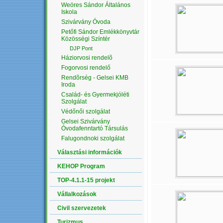
Weöres Sándor Általános
Iskola
Szivárvány Óvoda
Petőfi Sándor Emlékkönyvtár
Közösségi Színtér
DJP Pont
Háziorvosi rendelõ
Fogorvosi rendelő
Rendõrség - Gelsei KMB
Iroda
Család- és Gyermekjóléti
Szolgálat
Védőnői szolgálat
Gelsei Szivárvány
Óvodafenntartó Társulás
Falugondnoki szolgálat
Választási információk
KEHOP Program
TOP-4.1.1-15 projekt
Vállalkozások
Civil szervezetek
Turizmus