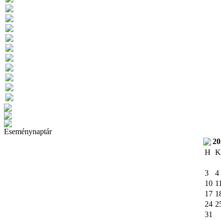
Eseménynaptár
20
H
K
3
4
10
1
17
1
24
2
31