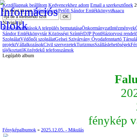
Kezdőlapnak beállítom
Kedvencekhez adom
Email a szerkesztőnek
2
Ön most itt van
Intézmények
Petőfi Sándor Emlékkönyvt&aacu
Navigáció
Hírek aktualitások
A település bemutatása
Önkormányzat
Intézmények
Sándor Emlékkönyvtár Közösségi Színtér
DJP Pont
Háziorvosi rendel
Szolgálat
Védőnői szolgálat
Gelsei Szivárvány Óvodafenntartó Társul
projekt
Vállalkozások
Civil szervezetek
Turizmus
Szálláslehetõségek
Fé
tájékoztató
Közérdekű telefonszámok
Legújabb album
Fal
202
fénykép v
Fényképalbumok
»
2025.12.05. - Mikulás