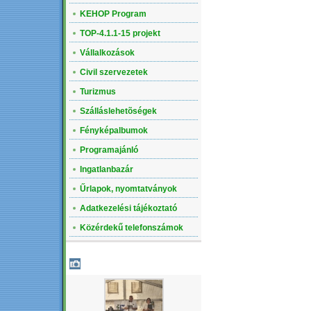
KEHOP Program
TOP-4.1.1-15 projekt
Vállalkozások
Civil szervezetek
Turizmus
Szálláslehetõségek
Fényképalbumok
Programajánló
Ingatlanbazár
Űrlapok, nyomtatványok
Adatkezelési tájékoztató
Közérdekű telefonszámok
LEGÚJABB ALBUM