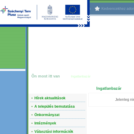
Kezdőlapnak beállítom
Kedvencekhez ado
Ön most itt van
Ingatlanbazár
Ingatlanbazár
NAVIGÁCIÓ
Hírek aktualitások
Jelenleg ni
A település bemutatása
Önkormányzat
Intézmények
Választási információk