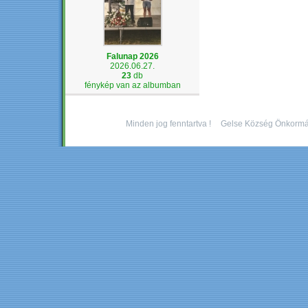
Falunap 2026
2026.06.27.
23
db
fénykép van az albumban
Minden jog fenntartva !
Gelse Község Önkormá