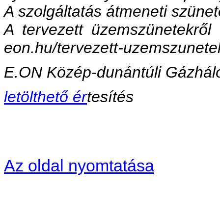
A szolgáltatás átmeneti szünet
A tervezett üzemszünetekről 
eon.hu/tervezett-uzemszunete
E.ON Közép-dunántúli Gázhálóz
letölthető ér
tesítés
Az oldal nyomtatása