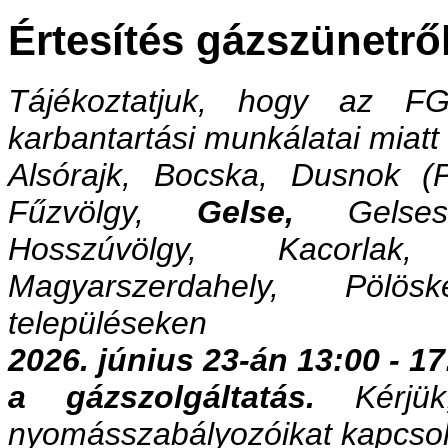
Értesítés gázszünetrő
Tájékoztatjuk, hogy az FGS
karbantartási munkálatai miatt
Alsórajk, Bocska, Dusnok (P
Fűzvölgy,
Gelse,
Gelsesz
Hosszúvölgy, Kacorlak,
Magyarszerdahely, Pölösk
településeken
2026. június 23-án 13:00 - 1
a gázszolgáltatás.
Kérjük
nyomásszabályozóikat kapcsol