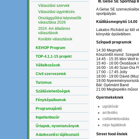
III. Gelse SE Sportnap 8
Választási szervek
A Gelse SE szervezéséb
Választási ügyintézés
sportpályán.
Országgyűlési képviselők
Kiállításmegnyitó 14.00
választása 2026
2024. évi általános
Lakatos Richárd az Idő vés
választások
könyvtár épületében.
Korábbi választások
Színpadi programok
KEHOP Program
14:30 Megnyitó
Köszöntőt mond: Szegedi
TOP-4.1.1-15 projekt
14:45 - 15:35 Mini Wolf Ic
15:40 - 16:00 Óvodások 
Vállalkozások
16:00 - 16:40 Szan-Dia F
17:00 - 17:45 Jolly
Civil szervezetek
18:00 - 19:00 Dávid (Muz
19:00 Nyereménysorsolá
Turizmus
Bál: Gyémánt Band
21:00 Meglepetés műsor
Szálláslehetõségek
Gyermekeknek
Fényképalbumok
ugrálóvár
Programajánló
arcfestés
Ingatlanbazár
csillámtetoválás
népi fajátékok
Űrlapok, nyomtatványok
Street food ételek
Adatkezelési tájékoztató