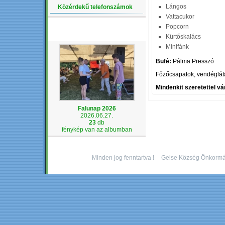
Lángos
Közérdekű telefonszámok
Vattacukor
Popcorn
LEGÚJABB ALBUM
Kürtőskalács
Minifánk
Büfé:
Pálma Presszó
Főzőcsapatok, vendéglát
Mindenkit szeretettel vá
Falunap 2026
2026.06.27.
23
db
fénykép van az albumban
Minden jog fenntartva !
Gelse Község Önkormá