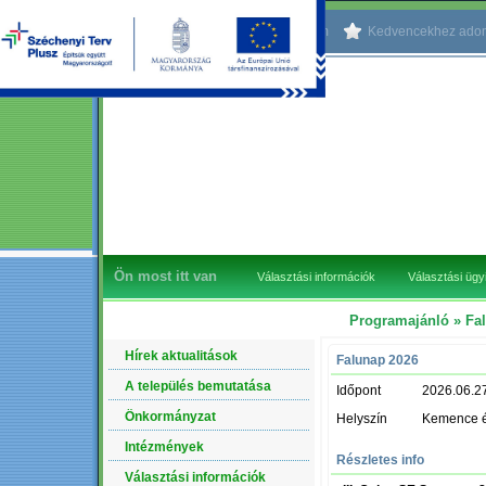
Kezdőlapnak beállítom
Kedvencekhez ado
Ön most itt van
Választási információk
Választási üg
Programajánló
» Fa
NAVIGÁCIÓ
Hírek aktualitások
Falunap 2026
A település bemutatása
Időpont
2026.06.2
Önkormányzat
Helyszín
Kemence és
Intézmények
Részletes info
Választási információk