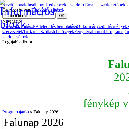
Kezdőlapnak beállítom
Kedvencekhez adom
Email a szerkesztőnek
2
Ön most itt van
Hírek aktualitások
Navigáció
Hírek aktualitások
A település bemutatása
Önkormányzat
Intézmények
szervezetek
Turizmus
Szálláslehetõségek
Fényképalbumok
Programaján
telefonszámok
Legújabb album
Fal
202
fénykép v
Programajánló
» Falunap 2026
Falunap 2026