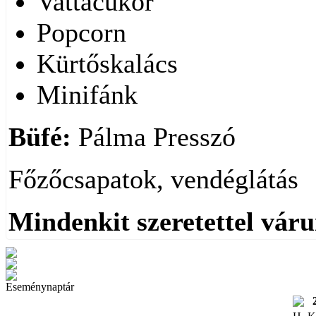
Vattacukor
Popcorn
Kürtőskalács
Minifánk
Büfé:
Pálma Presszó
Főzőcsapatok, vendéglátás
Mindenkit szeretettel vár
Eseménynaptár