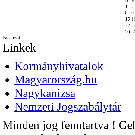
H
K
1
2
8
9
15
1
22
2
29
3
Facebook
Linkek
Kormányhivatalok
Magyarország.hu
Nagykanizsa
Nemzeti Jogszabálytár
Minden jog fenntartva !
Ge