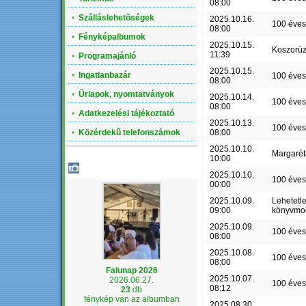
08:00
Szálláslehetõségek
2025.10.16.
100 éves
08:00
Fényképalbumok
2025.10.15.
Koszorú
11:39
Programajánló
2025.10.15.
Ingatlanbazár
100 éves
08:00
Űrlapok, nyomtatványok
2025.10.14.
100 éves
08:00
Adatkezelési tájékoztató
2025.10.13.
100 éves
Közérdekű telefonszámok
08:00
2025.10.10.
Margaré
10:00
LEGÚJABB ALBUM
2025.10.10.
100 éves
00:00
2025.10.09.
Lehetetl
09:00
könyvmo
2025.10.09.
100 éves
08:00
2025.10.08.
100 éves
08:00
Falunap 2026
2025.10.07.
2026.06.27.
100 éves
08:12
23
db
fénykép van az albumban
2025.08.30.