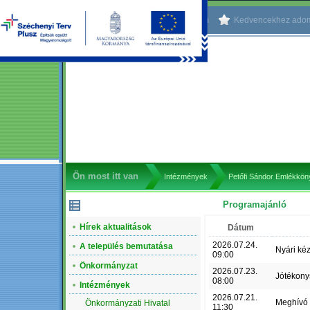
Kezdőlapnak beállítom
Kedvencekhez ado
Ön most itt van
Intézmények
Petőfi Sándor Emlékkö
Programajánló
NAVIGÁCIÓ
Hírek aktualitások
Dátum
2026.07.24.
A település bemutatása
Nyári ké
09:00
Önkormányzat
2026.07.23.
Jótékony
08:00
Intézmények
2026.07.21.
Meghívó
Önkormányzati Hivatal
11:30