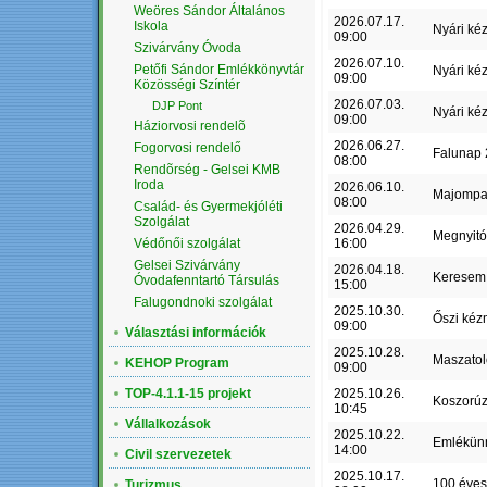
Weöres Sándor Általános
2026.07.17.
Iskola
Nyári ké
09:00
Szivárvány Óvoda
2026.07.10.
Petőfi Sándor Emlékkönyvtár
Nyári ké
09:00
Közösségi Színtér
2026.07.03.
DJP Pont
Nyári ké
09:00
Háziorvosi rendelõ
2026.06.27.
Fogorvosi rendelő
Falunap
08:00
Rendõrség - Gelsei KMB
Iroda
2026.06.10.
Majompa
08:00
Család- és Gyermekjóléti
Szolgálat
2026.04.29.
Megnyit
Védőnői szolgálat
16:00
Gelsei Szivárvány
2026.04.18.
Keresem 
Óvodafenntartó Társulás
15:00
Falugondnoki szolgálat
2025.10.30.
Őszi kéz
09:00
Választási információk
2025.10.28.
Maszatol
KEHOP Program
09:00
TOP-4.1.1-15 projekt
2025.10.26.
Koszorú
10:45
Vállalkozások
2025.10.22.
Emlékün
14:00
Civil szervezetek
2025.10.17.
100 éves
Turizmus