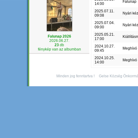
Falunap
14:00
2025.07.11.
Nyári ké
09:08
2025.07.04.
Nyári ké
09:00
2025.05.21.
Falunap 2026
Kiállítás
17:00
2026.06.27.
23
db
2024.10.27.
Meghívó
fénykép van az albumban
09:45
2024.10.25.
Meghívó
14:00
Minden jog fenntartva !
Gelse Község Önkormá