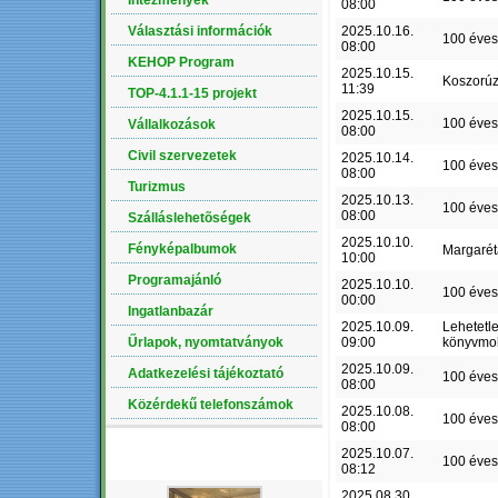
Intézmények
08:00
Választási információk
2025.10.16.
100 éves
08:00
KEHOP Program
2025.10.15.
Koszorú
11:39
TOP-4.1.1-15 projekt
2025.10.15.
100 éves
Vállalkozások
08:00
Civil szervezetek
2025.10.14.
100 éves
08:00
Turizmus
2025.10.13.
100 éves
08:00
Szálláslehetõségek
2025.10.10.
Fényképalbumok
Margaré
10:00
Programajánló
2025.10.10.
100 éves
00:00
Ingatlanbazár
2025.10.09.
Lehetetl
Űrlapok, nyomtatványok
09:00
könyvmo
2025.10.09.
Adatkezelési tájékoztató
100 éves
08:00
Közérdekű telefonszámok
2025.10.08.
100 éves
08:00
2025.10.07.
LEGÚJABB ALBUM
100 éves
08:12
2025.08.30.