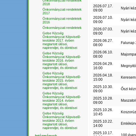
Önkormányzati rendeletek
2018
2026.07.17.
Nyári ké
Önkormányzati rendeletek
09:00
2017
2026.07.10.
Önkormányzati rendeletek
Nyári ké
09:00
2016
Önkormányzati rendeletek
2026.07.03.
Nyári ké
Gelse Község
09:00
Önkormányzat Képviselõ-
testülete 2017. évben
2026.06.27.
Falunap
megtartott ülései,
08:00
napirendjei, és döntései
2026.06.10.
Gelse Község
Majompa
08:00
Önkormányzat Képviselõ-
testülete 2016. évben
2026.04.29.
megtartott ülései,
Megnyit
napirendjei, és döntései
16:00
Gelse Község
2026.04.18.
Önkormányzat Képviselõ-
Keresem 
15:00
testülete 2015. évben
megtartott ülései,
2025.10.30.
napirendjei, és döntései
Őszi kéz
09:00
Gelse Község
Önkormányzat Képviselõ-
2025.10.28.
Maszatol
testülete 2014. évben
09:00
megtartott ülései,
napirendjei, és döntései
2025.10.26.
Koszorú
Gelse Község
10:45
Önkormányzat Képviselõ-
testülete 2013. évben
2025.10.22.
Emlékün
megtartott ülései,
14:00
napirendjei, és döntései
2025.10.17.
100 éves