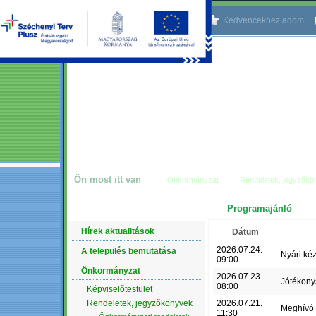
Kezdőlapnak beállítom
Kedvencekhez adom
Ön most itt van
Önkormányzat
Rendeletek, jegyzõkö
Programajánló
NAVIGÁCIÓ
Hírek aktualitások
Dátum
2026.07.24.
A település bemutatása
Nyári ké
09:00
Önkormányzat
2026.07.23.
Jótékony
08:00
Képviselõtestület
Rendeletek, jegyzõkönyvek
2026.07.21.
Meghívó
11:30