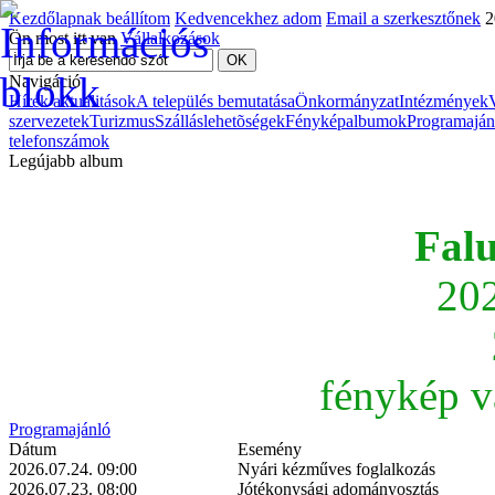
Kezdőlapnak beállítom
Kedvencekhez adom
Email a szerkesztőnek
2
Ön most itt van
Vállalkozások
Navigáció
Hírek aktualitások
A település bemutatása
Önkormányzat
Intézmények
szervezetek
Turizmus
Szálláslehetõségek
Fényképalbumok
Programaján
telefonszámok
Legújabb album
Fal
202
fénykép v
Programajánló
Dátum
Esemény
2026.07.24. 09:00
Nyári kézműves foglalkozás
2026.07.23. 08:00
Jótékonysági adományosztás