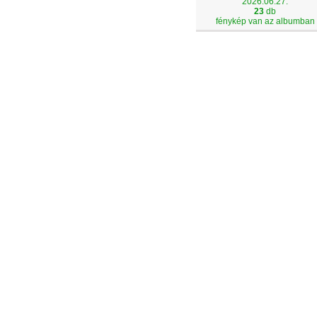
2026.06.27.
23
db
fénykép van az albumban