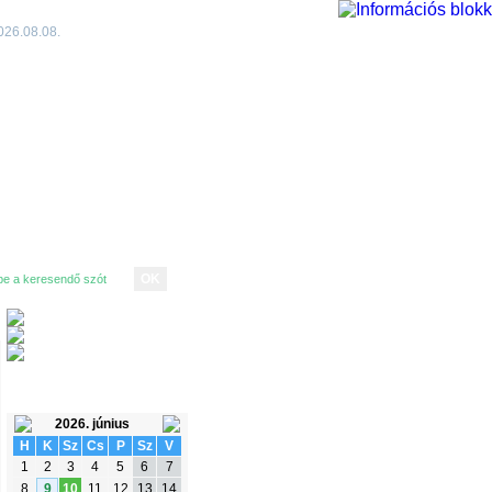
026.08.08.
ESEMÉNYNAPTÁR
2026. június
H
K
Sz
Cs
P
Sz
V
1
2
3
4
5
6
7
8
9
10
11
12
13
14