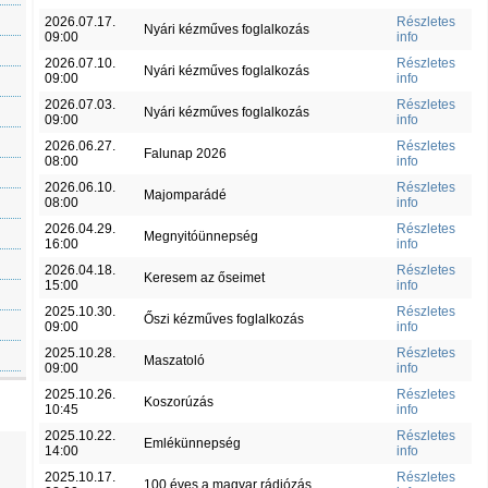
2026.07.17.
Részletes
Nyári kézműves foglalkozás
09:00
info
2026.07.10.
Részletes
Nyári kézműves foglalkozás
09:00
info
2026.07.03.
Részletes
Nyári kézműves foglalkozás
09:00
info
2026.06.27.
Részletes
Falunap 2026
08:00
info
2026.06.10.
Részletes
Majomparádé
08:00
info
2026.04.29.
Részletes
Megnyitóünnepség
16:00
info
2026.04.18.
Részletes
Keresem az őseimet
15:00
info
2025.10.30.
Részletes
Őszi kézműves foglalkozás
09:00
info
2025.10.28.
Részletes
Maszatoló
09:00
info
2025.10.26.
Részletes
Koszorúzás
10:45
info
2025.10.22.
Részletes
Emlékünnepség
14:00
info
2025.10.17.
Részletes
100 éves a magyar rádiózás