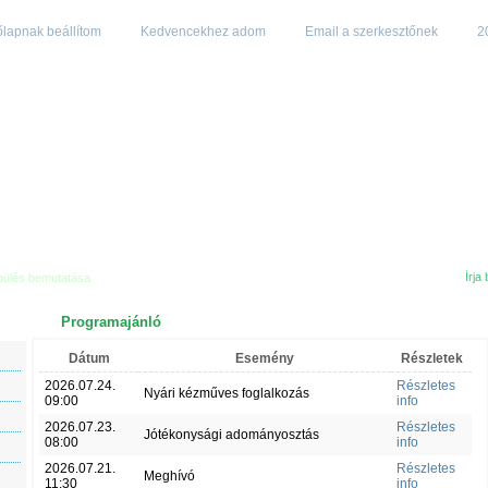
lapnak beállítom
Kedvencekhez adom
Email a szerkesztőnek
2
epülés bemutatása
Programajánló
Dátum
Esemény
Részletek
2026.07.24.
Részletes
Nyári kézműves foglalkozás
09:00
info
2026.07.23.
Részletes
Jótékonysági adományosztás
08:00
info
2026.07.21.
Részletes
Meghívó
11:30
info