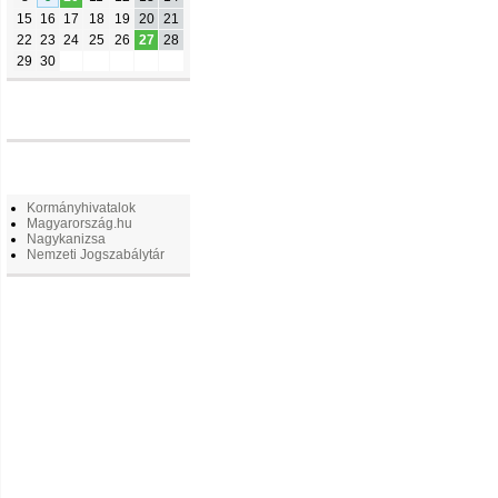
15
16
17
18
19
20
21
22
23
24
25
26
27
28
29
30
FACEBOOK
LINKEK
Kormányhivatalok
Magyarország.hu
Nagykanizsa
Nemzeti Jogszabálytár