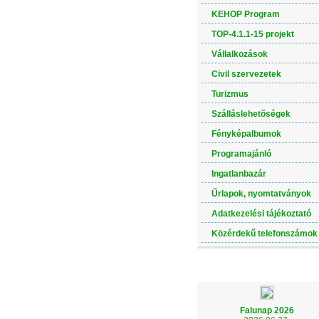
KEHOP Program
TOP-4.1.1-15 projekt
Vállalkozások
Civil szervezetek
Turizmus
Szálláslehetõségek
Fényképalbumok
Programajánló
Ingatlanbazár
Űrlapok, nyomtatványok
Adatkezelési tájékoztató
Közérdekű telefonszámok
LEGÚJABB ALBUM
Falunap 2026