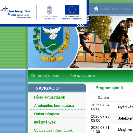
Kezdőlapnak beállítom
Kedvencekhez ado
Ön most itt van
Civil szervezetek
Programajánló
NAVIGÁCIÓ
Hírek aktualitások
Dátum
2026.07.24.
A település bemutatása
Nyári ké
09:00
Önkormányzat
2026.07.23.
Jótékony
08:00
Intézmények
2026.07.21.
Meghívó
Választási információk
11:30