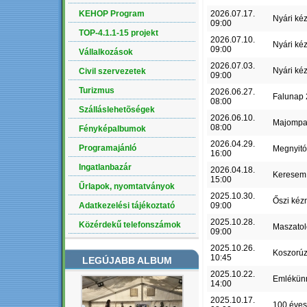
KEHOP Program
2026.07.17.
Nyári ké
09:00
TOP-4.1.1-15 projekt
2026.07.10.
Nyári ké
09:00
Vállalkozások
2026.07.03.
Nyári ké
Civil szervezetek
09:00
Turizmus
2026.06.27.
Falunap
08:00
Szálláslehetõségek
2026.06.10.
Majompa
08:00
Fényképalbumok
2026.04.29.
Programajánló
Megnyit
16:00
Ingatlanbazár
2026.04.18.
Keresem 
15:00
Űrlapok, nyomtatványok
2025.10.30.
Őszi kéz
Adatkezelési tájékoztató
09:00
2025.10.28.
Közérdekű telefonszámok
Maszatol
09:00
2025.10.26.
Koszorú
10:45
LEGÚJABB ALBUM
2025.10.22.
Emlékün
14:00
2025.10.17.
100 éves