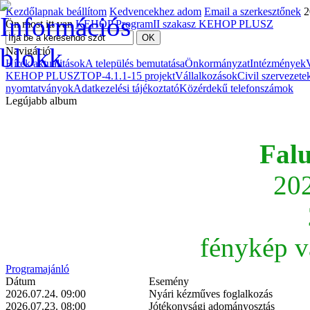
Kezdőlapnak beállítom
Kedvencekhez adom
Email a szerkesztőnek
2
Ön most itt van
KEHOP Program
II szakasz KEHOP PLUSZ
Navigáció
Hírek aktualitások
A település bemutatása
Önkormányzat
Intézmények
KEHOP PLUSZ
TOP-4.1.1-15 projekt
Vállalkozások
Civil szervezete
nyomtatványok
Adatkezelési tájékoztató
Közérdekű telefonszámok
Legújabb album
Fal
202
fénykép v
Programajánló
Dátum
Esemény
2026.07.24. 09:00
Nyári kézműves foglalkozás
2026.07.23. 08:00
Jótékonysági adományosztás