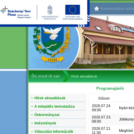
Kezdőlapnak beállítom
Kedvencekhez ado
Ön most itt van
Hírek aktualitások
Programajánló
NAVIGÁCIÓ
Hírek aktualitások
Dátum
2026.07.24.
A település bemutatása
Nyári ké
09:00
Önkormányzat
2026.07.23.
Jótékony
08:00
Intézmények
2026.07.21.
Meghívó
Választási információk
11:30