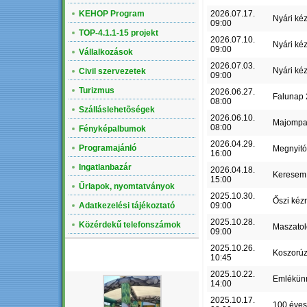
KEHOP Program
2026.07.17.
Nyári ké
09:00
TOP-4.1.1-15 projekt
2026.07.10.
Nyári ké
09:00
Vállalkozások
2026.07.03.
Nyári ké
Civil szervezetek
09:00
Turizmus
2026.06.27.
Falunap
08:00
Szálláslehetõségek
2026.06.10.
Majompa
08:00
Fényképalbumok
2026.04.29.
Programajánló
Megnyit
16:00
Ingatlanbazár
2026.04.18.
Keresem 
15:00
Űrlapok, nyomtatványok
2025.10.30.
Őszi kéz
Adatkezelési tájékoztató
09:00
2025.10.28.
Közérdekű telefonszámok
Maszatol
09:00
2025.10.26.
Koszorú
10:45
LEGÚJABB ALBUM
2025.10.22.
Emlékün
14:00
2025.10.17.
100 éves