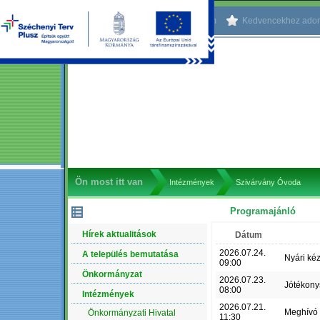
Kezdőlapnak beállítom
Kedvencekhez ado
Ön most itt van
Intézmények
Szivárvány Óvoda
Programajánló
NAVIGÁCIÓ
Hírek aktualitások
Dátum
2026.07.24.
A település bemutatása
Nyári ké
09:00
Önkormányzat
2026.07.23.
Jótékony
08:00
Intézmények
2026.07.21.
Meghívó
Önkormányzati Hivatal
11:30