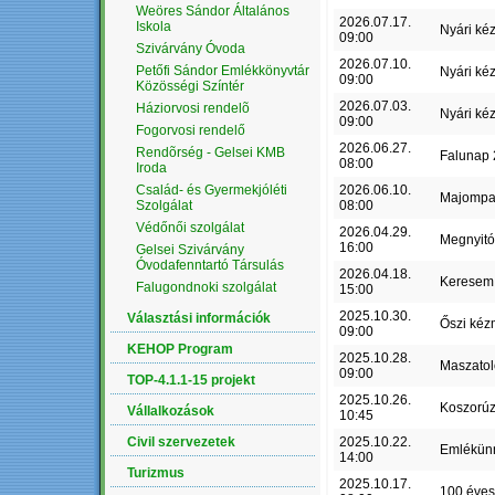
Weöres Sándor Általános
2026.07.17.
Iskola
Nyári ké
09:00
Szivárvány Óvoda
2026.07.10.
Petőfi Sándor Emlékkönyvtár
Nyári ké
09:00
Közösségi Színtér
2026.07.03.
Háziorvosi rendelõ
Nyári ké
09:00
Fogorvosi rendelő
2026.06.27.
Rendõrség - Gelsei KMB
Falunap
08:00
Iroda
Család- és Gyermekjóléti
2026.06.10.
Majompa
Szolgálat
08:00
Védőnői szolgálat
2026.04.29.
Megnyit
16:00
Gelsei Szivárvány
Óvodafenntartó Társulás
2026.04.18.
Keresem 
Falugondnoki szolgálat
15:00
2025.10.30.
Választási információk
Őszi kéz
09:00
KEHOP Program
2025.10.28.
Maszatol
09:00
TOP-4.1.1-15 projekt
2025.10.26.
Koszorú
Vállalkozások
10:45
Civil szervezetek
2025.10.22.
Emlékün
14:00
Turizmus
2025.10.17.
100 éves