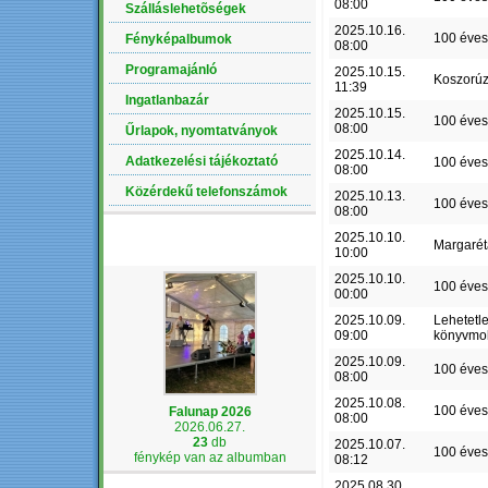
08:00
Szálláslehetõségek
2025.10.16.
100 éves
Fényképalbumok
08:00
Programajánló
2025.10.15.
Koszorú
11:39
Ingatlanbazár
2025.10.15.
100 éves
08:00
Űrlapok, nyomtatványok
2025.10.14.
Adatkezelési tájékoztató
100 éves
08:00
Közérdekű telefonszámok
2025.10.13.
100 éves
08:00
2025.10.10.
Margaré
LEGÚJABB ALBUM
10:00
2025.10.10.
100 éves
00:00
2025.10.09.
Lehetetl
09:00
könyvmo
2025.10.09.
100 éves
08:00
2025.10.08.
100 éves
Falunap 2026
08:00
2026.06.27.
23
db
2025.10.07.
100 éves
fénykép van az albumban
08:12
2025.08.30.