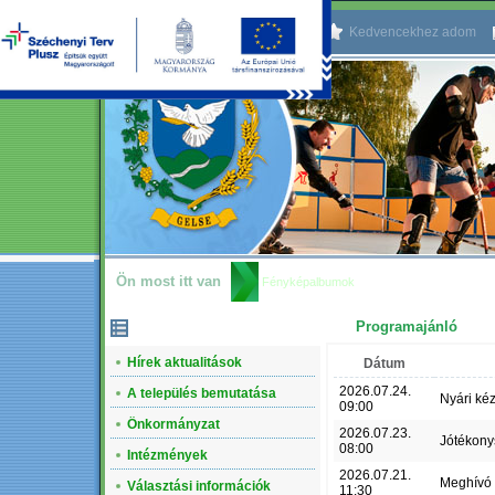
Kezdőlapnak beállítom
Kedvencekhez adom
Ön most itt van
Fényképalbumok
Programajánló
NAVIGÁCIÓ
Hírek aktualitások
Dátum
2026.07.24.
A település bemutatása
Nyári ké
09:00
Önkormányzat
2026.07.23.
Jótékony
08:00
Intézmények
2026.07.21.
Meghívó
Választási információk
11:30