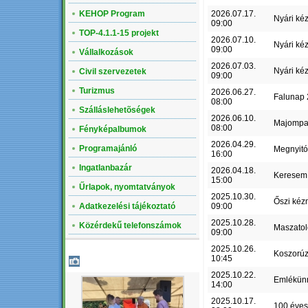
KEHOP Program
2026.07.17.
Nyári ké
09:00
TOP-4.1.1-15 projekt
2026.07.10.
Nyári ké
09:00
Vállalkozások
2026.07.03.
Nyári ké
Civil szervezetek
09:00
Turizmus
2026.06.27.
Falunap
08:00
Szálláslehetõségek
2026.06.10.
Majompa
08:00
Fényképalbumok
2026.04.29.
Programajánló
Megnyit
16:00
Ingatlanbazár
2026.04.18.
Keresem 
15:00
Űrlapok, nyomtatványok
2025.10.30.
Őszi kéz
Adatkezelési tájékoztató
09:00
2025.10.28.
Közérdekű telefonszámok
Maszatol
09:00
2025.10.26.
Koszorú
10:45
LEGÚJABB ALBUM
2025.10.22.
Emlékün
14:00
2025.10.17.
100 éves