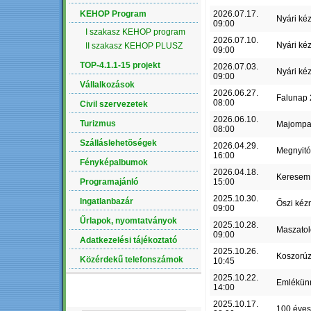
KEHOP Program
2026.07.17.
Nyári ké
09:00
I szakasz KEHOP program
2026.07.10.
Nyári ké
II szakasz KEHOP PLUSZ
09:00
TOP-4.1.1-15 projekt
2026.07.03.
Nyári ké
09:00
Vállalkozások
2026.06.27.
Falunap
08:00
Civil szervezetek
2026.06.10.
Turizmus
Majompa
08:00
Szálláslehetõségek
2026.04.29.
Megnyit
16:00
Fényképalbumok
2026.04.18.
Keresem 
Programajánló
15:00
2025.10.30.
Ingatlanbazár
Őszi kéz
09:00
Űrlapok, nyomtatványok
2025.10.28.
Maszatol
09:00
Adatkezelési tájékoztató
2025.10.26.
Koszorú
Közérdekű telefonszámok
10:45
2025.10.22.
Emlékün
14:00
LEGÚJABB ALBUM
2025.10.17.
100 éves