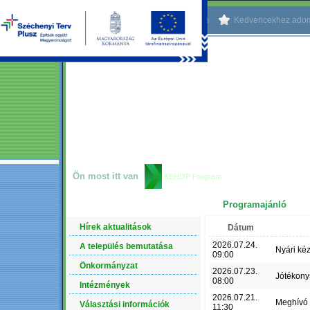
Kezdőlapnak beállítom
Kedvencekhez ado
Ön most itt van
KEHOP Program
Programajánló
NAVIGÁCIÓ
Hírek aktualitások
Dátum
2026.07.24.
A település bemutatása
Nyári ké
09:00
Önkormányzat
2026.07.23.
Jótékony
08:00
Intézmények
2026.07.21.
Meghívó
Választási információk
11:30