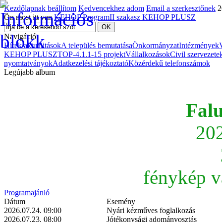
Kezdőlapnak beállítom
Kedvencekhez adom
Email a szerkesztőnek
2
Ön most itt van
KEHOP Program
II szakasz KEHOP PLUSZ
Navigáció
Hírek aktualitások
A település bemutatása
Önkormányzat
Intézmények
KEHOP PLUSZ
TOP-4.1.1-15 projekt
Vállalkozások
Civil szervezete
nyomtatványok
Adatkezelési tájékoztató
Közérdekű telefonszámok
Legújabb album
Fal
202
fénykép v
Programajánló
Dátum
Esemény
2026.07.24. 09:00
Nyári kézműves foglalkozás
2026.07.23. 08:00
Jótékonysági adományosztás