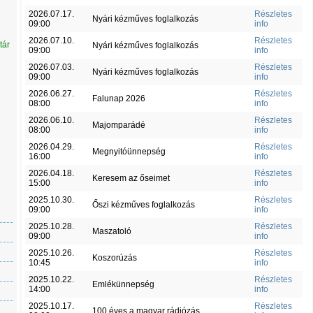
2026.07.17.
Részletes
Nyári kézműves foglalkozás
09:00
info
2026.07.10.
Részletes
tár
Nyári kézműves foglalkozás
09:00
info
2026.07.03.
Részletes
Nyári kézműves foglalkozás
09:00
info
2026.06.27.
Részletes
Falunap 2026
08:00
info
2026.06.10.
Részletes
Majomparádé
08:00
info
2026.04.29.
Részletes
Megnyitóünnepség
16:00
info
2026.04.18.
Részletes
Keresem az őseimet
15:00
info
2025.10.30.
Részletes
Őszi kézműves foglalkozás
09:00
info
2025.10.28.
Részletes
Maszatoló
09:00
info
2025.10.26.
Részletes
Koszorúzás
10:45
info
2025.10.22.
Részletes
Emlékünnepség
14:00
info
2025.10.17.
Részletes
100 éves a magyar rádiózás