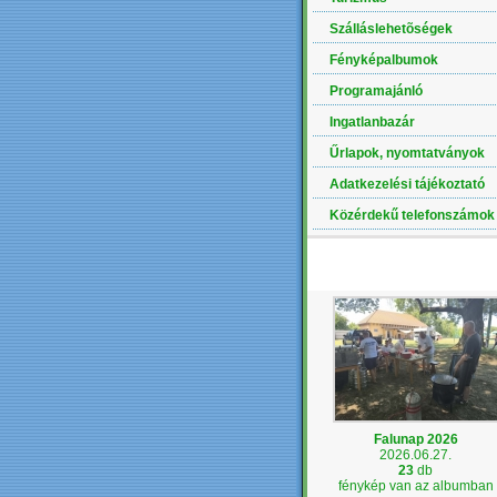
Szálláslehetõségek
Fényképalbumok
Programajánló
Ingatlanbazár
Űrlapok, nyomtatványok
Adatkezelési tájékoztató
Közérdekű telefonszámok
LEGÚJABB ALBUM
Falunap 2026
2026.06.27.
23
db
fénykép van az albumban