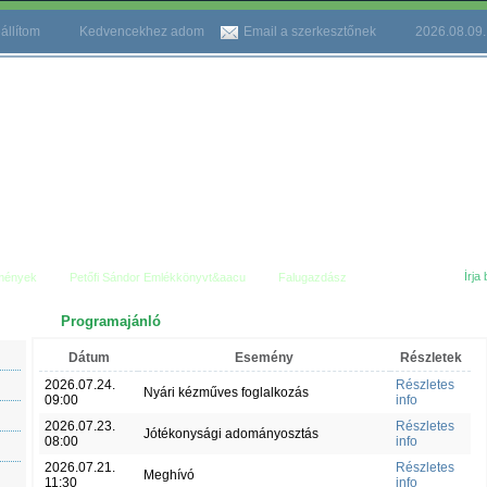
állítom
Kedvencekhez adom
Email a szerkesztőnek
2026.08.09
mények
Petőfi Sándor Emlékkönyvt&aacu
Falugazdász
Programajánló
Dátum
Esemény
Részletek
2026.07.24.
Részletes
Nyári kézműves foglalkozás
09:00
info
2026.07.23.
Részletes
Jótékonysági adományosztás
08:00
info
2026.07.21.
Részletes
Meghívó
11:30
info