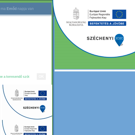
.
ma
Emőd
napja van