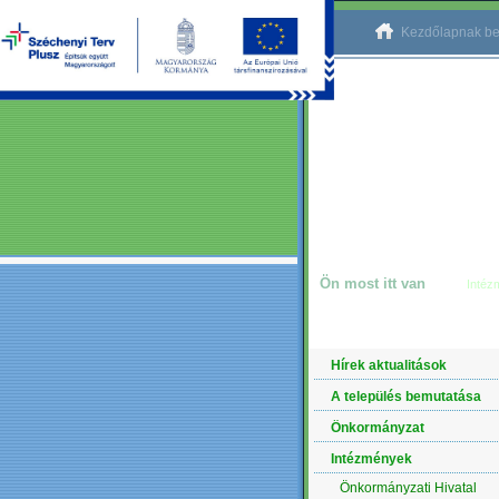
Kezdőlapnak be
Ön most itt van
Intéz
NAVIGÁCIÓ
Hírek aktualitások
A település bemutatása
Önkormányzat
Intézmények
Önkormányzati Hivatal