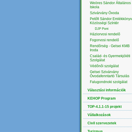
Weöres Sándor Általános
Iskola
Szivárvány Óvoda
Petőfi Sándor Emlékkönyv
Közösségi Színtér
DJP Pont
Háziorvosi rendelõ
Fogorvosi rendelő
Rendõrség - Gelsei KMB
Iroda
Család- és Gyermekjóléti
Szolgálat
Védőnői szolgálat
Gelsei Szivárvány
Óvodafenntartó Társulás
Falugondnoki szolgálat
Választási információk
KEHOP Program
TOP-4.1.1-15 projekt
Vállalkozások
Civil szervezetek
Turizmus