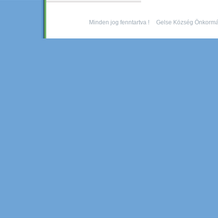
Minden jog fenntartva !
Gelse Község Önkormá