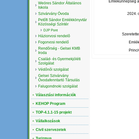
Emlékünnepség az 
Weöres Sándor Általános
Iskola
Szivárvány Óvoda
2024. 
Petőfi Sándor Emlékkönyvtár
Közösségi Színtér
DJP Pont
Szeretett
Háziorvosi rendelõ
Fogorvosi rendelő
Emlék
Rendõrség - Gelsei KMB
Princi
Iroda
Család- és Gyermekjóléti
Szolgálat
Védőnői szolgálat
Gelsei Szivárvány
Óvodafenntartó Társulás
Falugondnoki szolgálat
Választási információk
KEHOP Program
TOP-4.1.1-15 projekt
Vállalkozások
Civil szervezetek
Turizmus