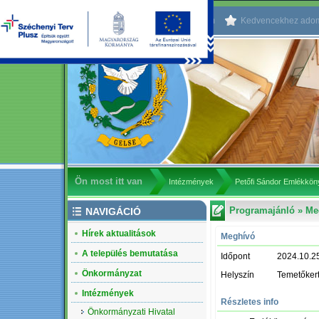
Kezdőlapnak beállítom
Kedvencekhez ado
Ön most itt van
Intézmények
Petőfi Sándor Emlékkö
Programajánló
» Me
NAVIGÁCIÓ
Hírek aktualitások
Meghívó
A település bemutatása
Időpont
2024.10.2
Önkormányzat
Helyszín
Temetőker
Intézmények
Részletes info
Önkormányzati Hivatal