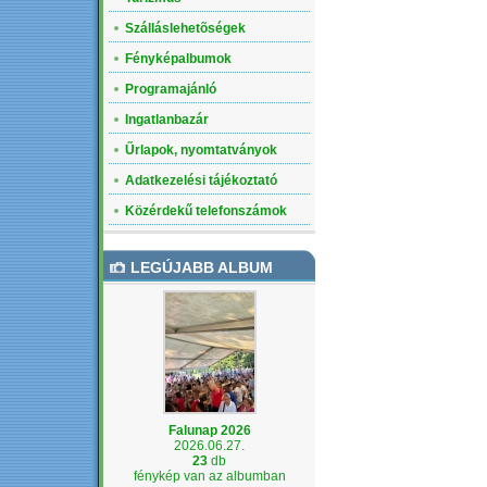
Szálláslehetõségek
Fényképalbumok
Programajánló
Ingatlanbazár
Űrlapok, nyomtatványok
Adatkezelési tájékoztató
Közérdekű telefonszámok
LEGÚJABB ALBUM
Falunap 2026
2026.06.27.
23
db
fénykép van az albumban