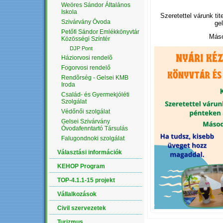
Weöres Sándor Általános
Iskola
Szeretettel várunk ti
Szivárvány Óvoda
gel
Petőfi Sándor Emlékkönyvtár
Máso
Közösségi Színtér
DJP Pont
Háziorvosi rendelõ
Fogorvosi rendelő
Rendõrség - Gelsei KMB
Iroda
Család- és Gyermekjóléti
Szolgálat
Védőnői szolgálat
Gelsei Szivárvány
Óvodafenntartó Társulás
Falugondnoki szolgálat
Választási információk
KEHOP Program
TOP-4.1.1-15 projekt
Vállalkozások
Civil szervezetek
Turizmus