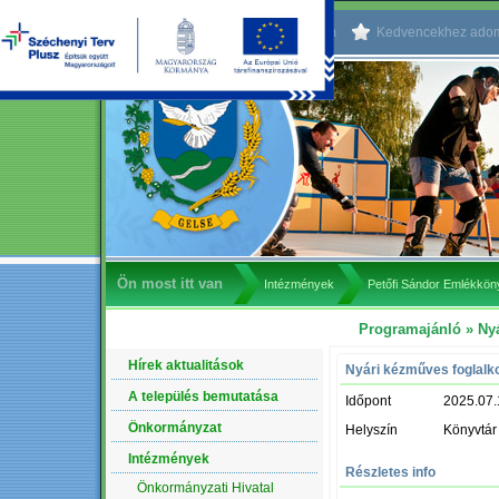
Kezdőlapnak beállítom
Kedvencekhez ado
Ön most itt van
Intézmények
Petőfi Sándor Emlékkö
Programajánló
» Nyá
NAVIGÁCIÓ
Hírek aktualitások
Nyári kézműves foglalk
A település bemutatása
Időpont
2025.07.
Önkormányzat
Helyszín
Könyvtár
Intézmények
Részletes info
Önkormányzati Hivatal