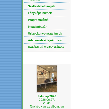
Szálláslehetõségek
Fényképalbumok
Programajánló
Ingatlanbazár
Űrlapok, nyomtatványok
Adatkezelési tájékoztató
Közérdekű telefonszámok
LEGÚJABB ALBUM
Falunap 2026
2026.06.27.
23
db
fénykép van az albumban