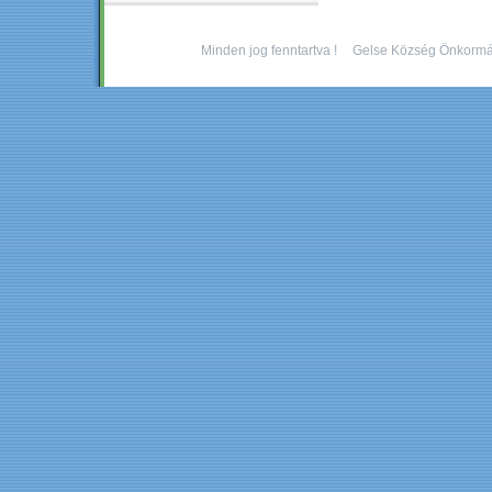
Minden jog fenntartva !
Gelse Község Önkormá