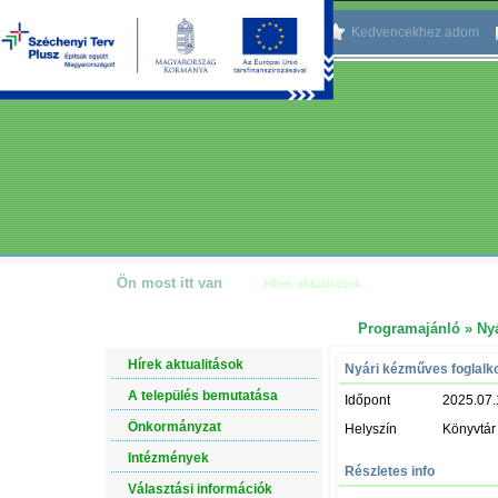
Kezdőlapnak beállítom
Kedvencekhez adom
Ön most itt van
Hírek aktualitások
Programajánló
» Nyá
NAVIGÁCIÓ
Hírek aktualitások
Nyári kézműves foglalk
A település bemutatása
Időpont
2025.07.
Önkormányzat
Helyszín
Könyvtár
Intézmények
Részletes info
Választási információk