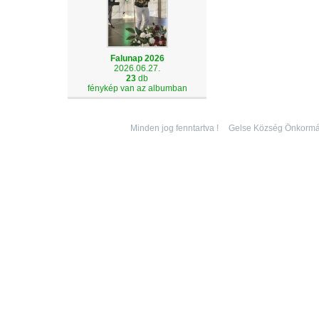
Falunap 2026
2026.06.27.
23
db
fénykép van az albumban
Minden jog fenntartva !
Gelse Község Önkormá