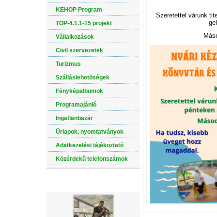
KEHOP Program
Szeretettel várunk ti
gel
TOP-4.1.1-15 projekt
Máso
Vállalkozások
Civil szervezetek
Turizmus
Szálláslehetõségek
Fényképalbumok
Programajánló
Ingatlanbazár
Űrlapok, nyomtatványok
Adatkezelési tájékoztató
Közérdekű telefonszámok
LEGÚJABB ALBUM