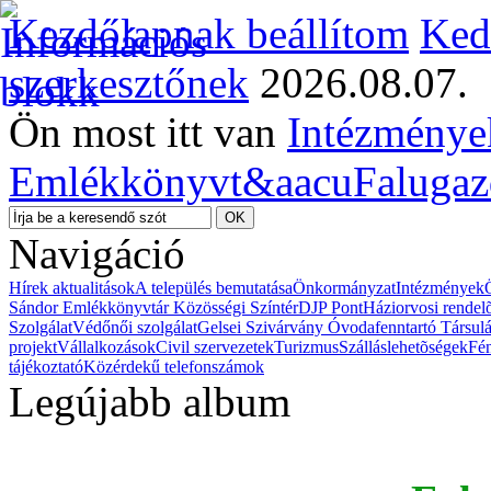
Kezdőlapnak beállítom
Ked
szerkesztőnek
2026.08.07.
Ön most itt van
Intézménye
Emlékkönyvt&aacu
Falugaz
Navigáció
Hírek aktualitások
A település bemutatása
Önkormányzat
Intézmények
Sándor Emlékkönyvtár Közösségi Színtér
DJP Pont
Háziorvosi rendel
Szolgálat
Védőnői szolgálat
Gelsei Szivárvány Óvodafenntartó Társul
projekt
Vállalkozások
Civil szervezetek
Turizmus
Szálláslehetõségek
Fé
tájékoztató
Közérdekű telefonszámok
Legújabb album