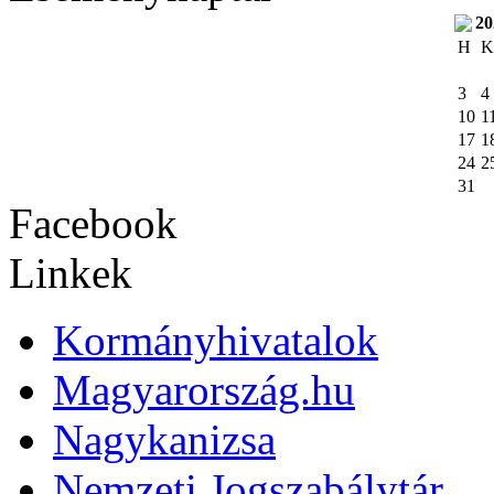
20
H
K
3
4
10
1
17
1
24
2
31
Facebook
Linkek
Kormányhivatalok
Magyarország.hu
Nagykanizsa
Nemzeti Jogszabálytár