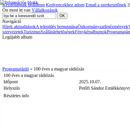
Kezdőlapnak beállítom
Kedvencekhez adom
Email a szerkesztőnek
2
Ön most itt van
Vállalkozások
Navigáció
Hírek aktualitások
A település bemutatása
Önkormányzat
Intézmények
szervezetek
Turizmus
Szálláslehetõségek
Fényképalbumok
Programaján
Legújabb album
Programajánló
» 100 éves a magyar rádiózás
100 éves a magyar rádiózás
Időpont
2025.10.07.
Helyszín
Petőfi Sándor Emlékkönyvt
Részletes info