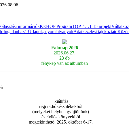
026.08.06.
Választási információk
KEHOP Program
TOP-4.1.1-15 projekt
Vállalko
ló
Ingatlanbazár
Űrlapok, nyomtatványok
Adatkezelési tájékoztató
Közér
Falunap 2026
2026.06.27.
23
db
fénykép van az albumban
ár
kiállítás
régi rádiókészülékekből
(melyeket helyben gyűjtöttünk)
és rádiós könyvekből
megtekinthető: 2025. október 6-17.