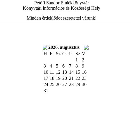
Petőfi Sándor Emlékkönyvtár
Könyvtári Információs és Közösségi Hely
Minden érdeklődőt szeretettel várunk!
2026. augusztus
H
K
Sz
Cs
P
Sz
V
1
2
3
4
5
6
7
8
9
10
11
12
13
14
15
16
17
18
19
20
21
22
23
24
25
26
27
28
29
30
31