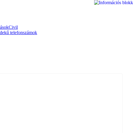
zások
Civil
dekű telefonszámok