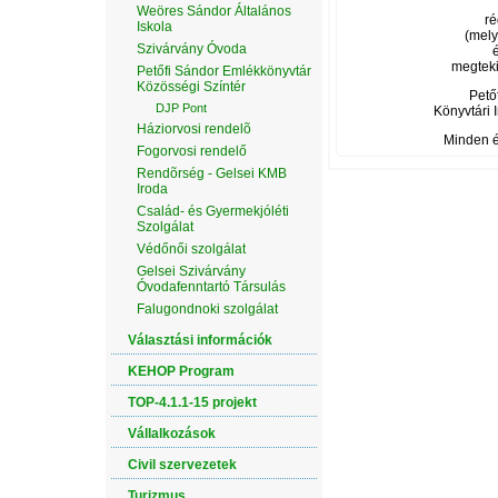
Weöres Sándor Általános
ré
Iskola
(mely
Szivárvány Óvoda
megteki
Petőfi Sándor Emlékkönyvtár
Közösségi Színtér
Pető
DJP Pont
Könyvtári 
Háziorvosi rendelõ
Minden é
Fogorvosi rendelő
Rendõrség - Gelsei KMB
Iroda
Család- és Gyermekjóléti
Szolgálat
Védőnői szolgálat
Gelsei Szivárvány
Óvodafenntartó Társulás
Falugondnoki szolgálat
Választási információk
KEHOP Program
TOP-4.1.1-15 projekt
Vállalkozások
Civil szervezetek
Turizmus