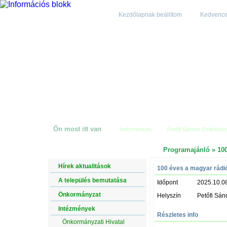
Kezdőlapnak beállítom
Kedvenc
Ön most itt van
Intézmények
Petőfi Sándor Emlékkö
Programajánló
» 100
NAVIGÁCIÓ
Hírek aktualitások
100 éves a magyar rádi
A település bemutatása
Időpont
2025.10.0
Önkormányzat
Helyszín
Petőfi Sán
Intézmények
Részletes info
Önkormányzati Hivatal