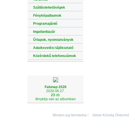
Szálláslehetõségek
Fényképalbumok
Programajánló
Ingatlanbazár
Űrlapok, nyomtatványok
Adatkezelési tájékoztató
Közérdekű telefonszámok
LEGÚJABB ALBUM
Falunap 2026
2026.06.27.
23
db
fénykép van az albumban
Minden jog fenntartva !
Gelse Község Önkormá