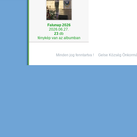
Falunap 2026
2026.06.27.
23
db
fénykép van az albumban
Minden jog fenntartva !
Gelse Község Önkormá