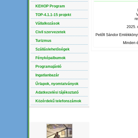
KEHOP Program
V
TOP-4.1.1-15 projekt
r
Vállalkozások
2025. o
Civil szervezetek
Petőfi Sándor Emlékkönyv
Turizmus
Minden é
Szálláslehetõségek
Fényképalbumok
Programajánló
Ingatlanbazár
Űrlapok, nyomtatványok
Adatkezelési tájékoztató
Közérdekű telefonszámok
LEGÚJABB ALBUM