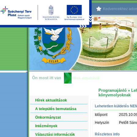
Kezdőlapnak beállítom
Kedvencekhez ado
Ön most itt van
Hírek aktualitások
Programajánló
» Le
NAVIGÁCIÓ
könyvmolyoknak
Hírek aktualitások
Lehetetlen küldetés N
A település bemutatása
Időpont
2025.10.0
Önkormányzat
Helyszín
Petőfi Sán
Intézmények
Részletes info
Választási információk