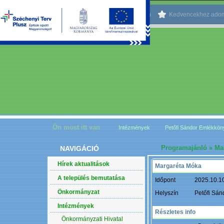
Kezdőlapnak beállítom
Kedvencekhez ado
Ön most itt van
Intézmények
Petőfi Sándor Emlékkö
Programajánló
» Ma
NAVIGÁCIÓ
Hírek aktualitások
Margaréta Móka
A település bemutatása
Időpont
2025.10.1
Önkormányzat
Helyszín
Petőfi Sán
Intézmények
Részletes info
Önkormányzati Hivatal