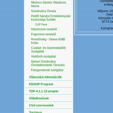
Szeretett
Weöres Sándor Általános
a Marg
Iskola
Szivárvány Óvoda
Időpont: 20
Pető
Petőfi Sándor Emlékkönyvtár
Könyvtári 
Közösségi Színtér
8774 Ge
DJP Pont
A progra
Háziorvosi rendelõ
Fogorvosi rendelő
Rendõrség - Gelsei KMB
Iroda
Család- és Gyermekjóléti
Szolgálat
Védőnői szolgálat
Gelsei Szivárvány
Óvodafenntartó Társulás
Falugondnoki szolgálat
Választási információk
KEHOP Program
TOP-4.1.1-15 projekt
Vállalkozások
Civil szervezetek
Turizmus