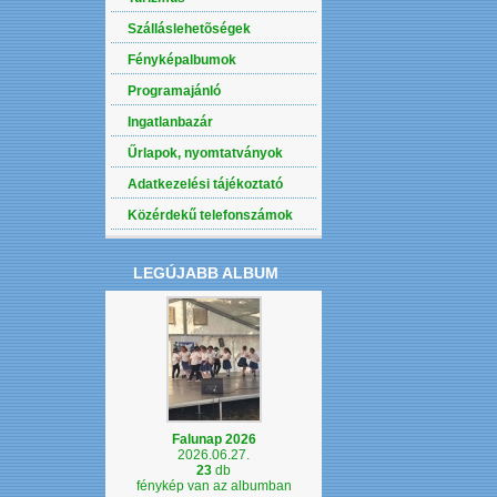
Szálláslehetõségek
Fényképalbumok
Programajánló
Ingatlanbazár
Űrlapok, nyomtatványok
Adatkezelési tájékoztató
Közérdekű telefonszámok
LEGÚJABB ALBUM
Falunap 2026
2026.06.27.
23
db
fénykép van az albumban