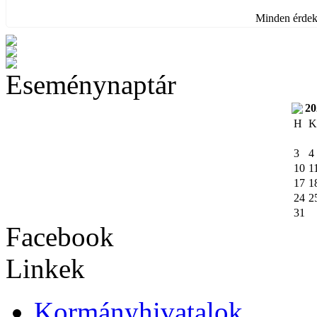
Minden érdekl
Eseménynaptár
20
H
K
3
4
10
1
17
1
24
2
31
Facebook
Linkek
Kormányhivatalok