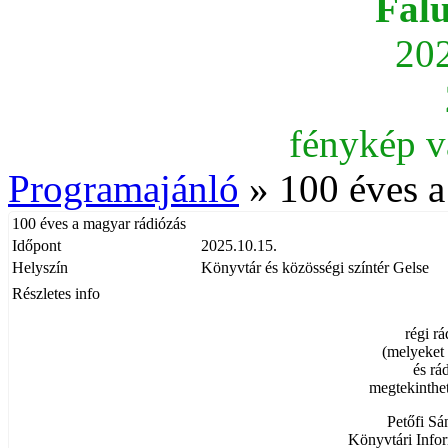
Fal
202
fénykép v
Programajánló
» 100 éves a
100 éves a magyar rádiózás
Időpont
2025.10.15.
Helyszín
Könyvtár és közösségi színtér Gelse
Részletes info
régi r
(melyeket 
és rá
megtekinthet
Petőfi S
Könyvtári Info