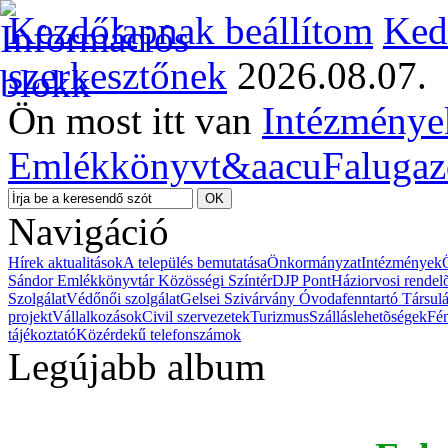
Kezdőlapnak beállítom
Ked
szerkesztőnek
2026.08.07.
Ön most itt van
Intézménye
Emlékkönyvt&aacu
Falugaz
Navigáció
Hírek aktualitások
A település bemutatása
Önkormányzat
Intézmények
Sándor Emlékkönyvtár Közösségi Színtér
DJP Pont
Háziorvosi rendel
Szolgálat
Védőnői szolgálat
Gelsei Szivárvány Óvodafenntartó Társul
projekt
Vállalkozások
Civil szervezetek
Turizmus
Szálláslehetõségek
Fé
tájékoztató
Közérdekű telefonszámok
Legújabb album