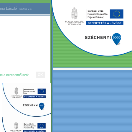
ma
László
napja van