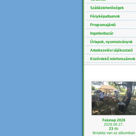
Szálláslehetõségek
Fényképalbumok
Programajánló
Ingatlanbazár
Űrlapok, nyomtatványok
Adatkezelési tájékoztató
Közérdekű telefonszámok
LEGÚJABB ALBUM
Falunap 2026
2026.06.27.
23
db
fénykép van az albumban