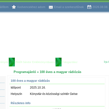
llítom
Kedvencekhez adom
Email a szerkesztőnek
2026.08.08.
mények
Petőfi Sándor Emlékkönyvt&aacu
Falugazdász
Programajánló
» 100 éves a magyar rádiózás
100 éves a magyar rádiózás
Időpont
2025.10.16.
Helyszín
Könyvtár és közösségi színtér Gelse
Részletes info