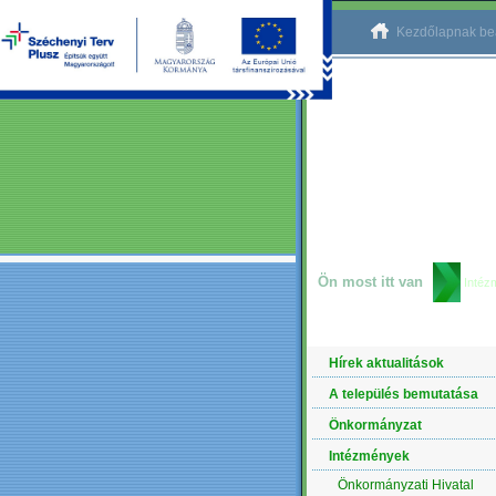
Kezdőlapnak beá
Ön most itt van
Intéz
NAVIGÁCIÓ
Hírek aktualitások
A település bemutatása
Önkormányzat
Intézmények
Önkormányzati Hivatal