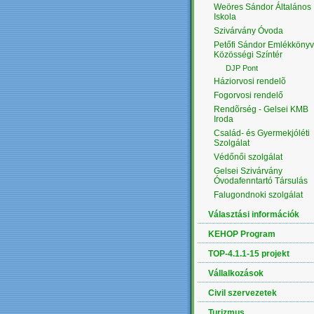
Weöres Sándor Általános
Iskola
Szivárvány Óvoda
Petőfi Sándor Emlékkönyv
Közösségi Színtér
DJP Pont
Háziorvosi rendelõ
Fogorvosi rendelő
Rendõrség - Gelsei KMB
Iroda
Család- és Gyermekjóléti
Szolgálat
Védőnői szolgálat
Gelsei Szivárvány
Óvodafenntartó Társulás
Falugondnoki szolgálat
Választási információk
KEHOP Program
TOP-4.1.1-15 projekt
Vállalkozások
Civil szervezetek
Turizmus