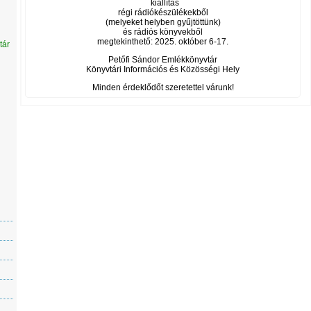
kiállítás
régi rádiókészülékekből
(melyeket helyben gyűjtöttünk)
és rádiós könyvekből
megtekinthető: 2025. október 6-17.
tár
Petőfi Sándor Emlékkönyvtár
Könyvtári Információs és Közösségi Hely
Minden érdeklődőt szeretettel várunk!