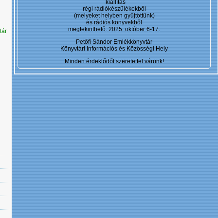
kiállítás
régi rádiókészülékekből
(melyeket helyben gyűjtöttünk)
és rádiós könyvekből
megtekinthető: 2025. október 6-17.
tár
Petőfi Sándor Emlékkönyvtár
Könyvtári Információs és Közösségi Hely
Minden érdeklődőt szeretettel várunk!