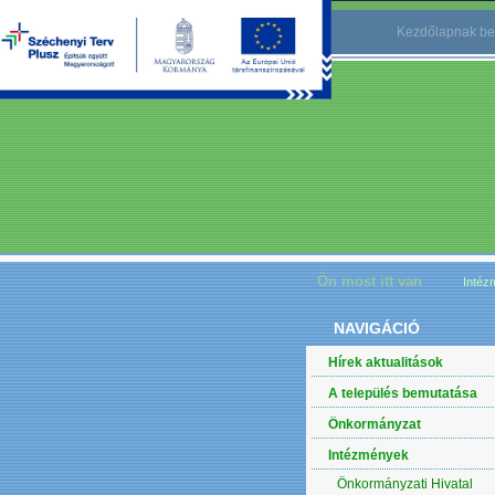
Kezdőlapnak be
Ön most itt van
Intéz
NAVIGÁCIÓ
Hírek aktualitások
A település bemutatása
Önkormányzat
Intézmények
Önkormányzati Hivatal