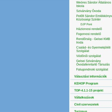
Weöres Sándor Általános
Iskola
Szivárvány Óvoda
Petőfi Sándor Emlékkönyv
Közösségi Színtér
DJP Pont
Háziorvosi rendelõ
Fogorvosi rendelő
Rendõrség - Gelsei KMB
Iroda
Család- és Gyermekjóléti
Szolgálat
Védőnői szolgálat
Gelsei Szivárvány
Óvodafenntartó Társulás
Falugondnoki szolgálat
Választási információk
KEHOP Program
TOP-4.1.1-15 projekt
Vállalkozások
Civil szervezetek
Turizmus