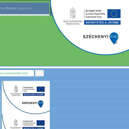
.
ma
Ibolya
napja van