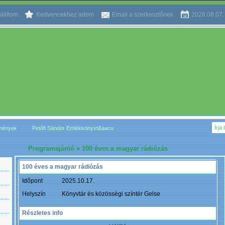
állítom
Kedvencekhez adom
Email a szerkesztőnek
2026.08.07
mények
Petőfi Sándor Emlékkönyvt&aacu
Programajánló
» 100 éves a magyar rádiózás
100 éves a magyar rádiózás
Időpont
2025.10.17.
Helyszín
Könyvtár és közösségi színtér Gelse
Részletes info