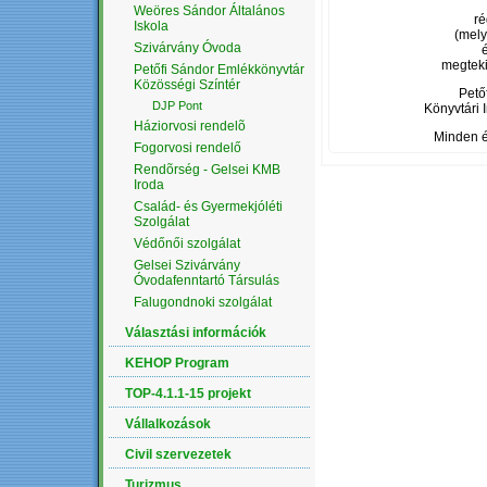
Weöres Sándor Általános
ré
Iskola
(mely
Szivárvány Óvoda
megteki
Petőfi Sándor Emlékkönyvtár
Közösségi Színtér
Pető
DJP Pont
Könyvtári 
Háziorvosi rendelõ
Minden é
Fogorvosi rendelő
Rendõrség - Gelsei KMB
Iroda
Család- és Gyermekjóléti
Szolgálat
Védőnői szolgálat
Gelsei Szivárvány
Óvodafenntartó Társulás
Falugondnoki szolgálat
Választási információk
KEHOP Program
TOP-4.1.1-15 projekt
Vállalkozások
Civil szervezetek
Turizmus