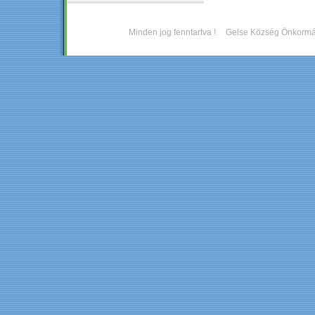
Minden jog fenntartva !
Gelse Község Önkormá