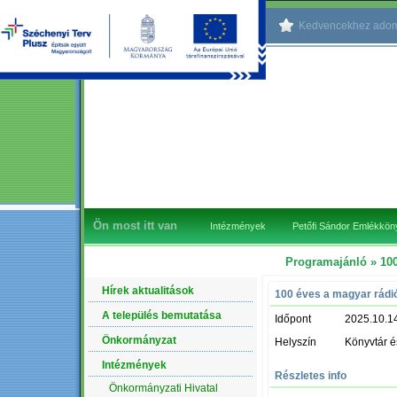
Kezdőlapnak beállítom
Kedvencekhez ado
Ön most itt van
Intézmények
Petőfi Sándor Emlékkö
Programajánló
» 100
NAVIGÁCIÓ
Hírek aktualitások
100 éves a magyar rádi
A település bemutatása
Időpont
2025.10.1
Önkormányzat
Helyszín
Könyvtár é
Intézmények
Részletes info
Önkormányzati Hivatal