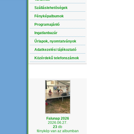
Szálláslehetõségek
Fényképalbumok
Programajánló
Ingatlanbazár
Űrlapok, nyomtatványok
Adatkezelési tájékoztató
Közérdekű telefonszámok
LEGÚJABB ALBUM
Falunap 2026
2026.06.27.
23
db
fénykép van az albumban