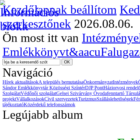
Kezdőlapnak beállítom
Ked
szerkesztőnek
2026.08.06.
Ön most itt van
Intézménye
Emlékkönyvt&aacu
Falugaz
Navigáció
Hírek aktualitások
A település bemutatása
Önkormányzat
Intézmények
Sándor Emlékkönyvtár Közösségi Színtér
DJP Pont
Háziorvosi rendel
Szolgálat
Védőnői szolgálat
Gelsei Szivárvány Óvodafenntartó Társul
projekt
Vállalkozások
Civil szervezetek
Turizmus
Szálláslehetõségek
Fé
tájékoztató
Közérdekű telefonszámok
Legújabb album