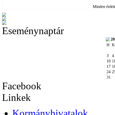
Minden érdekl
Eseménynaptár
20
H
K
3
4
10
1
17
1
24
2
31
Facebook
Linkek
Kormányhivatalok