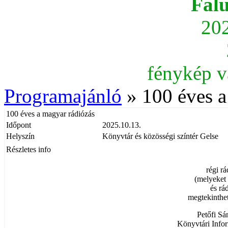
Fal
202
fénykép v
Programajánló
» 100 éves a
100 éves a magyar rádiózás
Időpont
2025.10.13.
Helyszín
Könyvtár és közösségi színtér Gelse
Részletes info
régi r
(melyeket 
és rá
megtekinthet
Petőfi S
Könyvtári Info