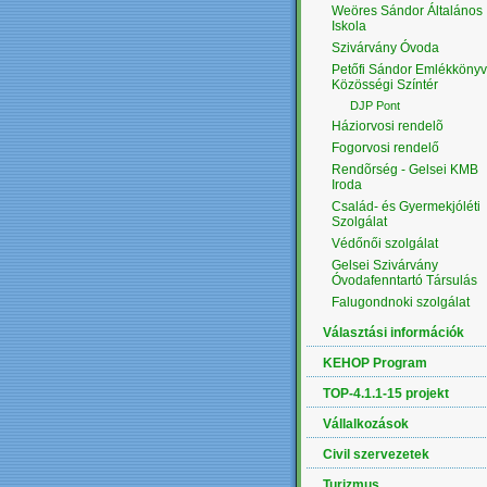
Weöres Sándor Általános
Iskola
Szivárvány Óvoda
Petőfi Sándor Emlékkönyv
Közösségi Színtér
DJP Pont
Háziorvosi rendelõ
Fogorvosi rendelő
Rendõrség - Gelsei KMB
Iroda
Család- és Gyermekjóléti
Szolgálat
Védőnői szolgálat
Gelsei Szivárvány
Óvodafenntartó Társulás
Falugondnoki szolgálat
Választási információk
KEHOP Program
TOP-4.1.1-15 projekt
Vállalkozások
Civil szervezetek
Turizmus