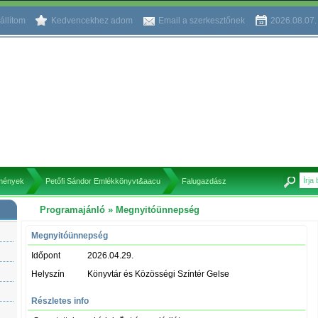
állítom
Kedvencekhez adom
Email a szerkesztőnek
2026.08.07
mények
Petőfi Sándor Emlékkönyvt&aacu
Falugazdász
Programajánló
» Megnyitóünnepség
Megnyitóünnepség
Időpont
2026.04.29.
Helyszín
Könyvtár és Közösségi Színtér Gelse
Részletes info