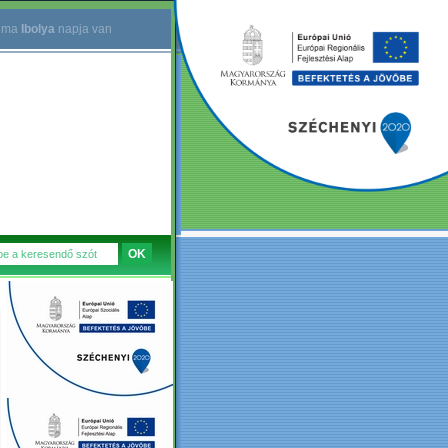
.
ma
Ibolya
napja van