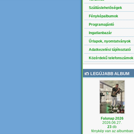
Szálláslehetõségek
Fényképalbumok
Programajánló
Ingatlanbazár
Űrlapok, nyomtatványok
Adatkezelési tájékoztató
Közérdekű telefonszámok
LEGÚJABB ALBUM
Falunap 2026
2026.06.27.
23
db
fénykép van az albumban