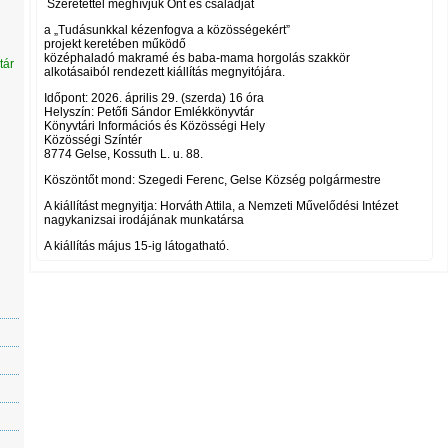
Szeretettel meghívjuk Önt és családját
a „Tudásunkkal kézenfogva a közösségekért”
projekt keretében működő
középhaladó makramé és baba-mama horgolás szakkör
tár
alkotásaiból rendezett kiállítás megnyitójára.
Időpont: 2026. április 29. (szerda) 16 óra
Helyszín: Petőfi Sándor Emlékkönyvtár
Könyvtári Információs és Közösségi Hely
Közösségi Színtér
8774 Gelse, Kossuth L. u. 88.
Köszöntőt mond: Szegedi Ferenc, Gelse Község polgármestre
A kiállítást megnyitja: Horváth Attila, a Nemzeti Művelődési Intézet
nagykanizsai irodájának munkatársa
A kiállítás május 15-ig látogatható.