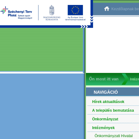
Kezdőlapnak be
Ön most itt van
Intéz
NAVIGÁCIÓ
Hírek aktualitások
A település bemutatása
Önkormányzat
Intézmények
Önkormányzati Hivatal