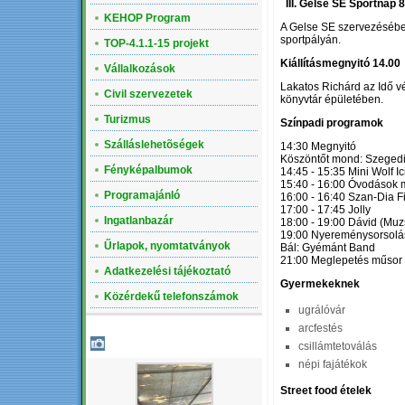
III. Gelse SE Sportnap 8
KEHOP Program
A Gelse SE szervezéséb
sportpályán.
TOP-4.1.1-15 projekt
Kiállításmegnyitó 14.00
Vállalkozások
Lakatos Richárd az Idő vés
Civil szervezetek
könyvtár épületében.
Turizmus
Színpadi programok
Szálláslehetõségek
14:30 Megnyitó
Köszöntőt mond: Szegedi
Fényképalbumok
14:45 - 15:35 Mini Wolf Ic
15:40 - 16:00 Óvodások 
Programajánló
16:00 - 16:40 Szan-Dia F
17:00 - 17:45 Jolly
Ingatlanbazár
18:00 - 19:00 Dávid (Muz
19:00 Nyereménysorsolá
Űrlapok, nyomtatványok
Bál: Gyémánt Band
21:00 Meglepetés műsor
Adatkezelési tájékoztató
Gyermekeknek
Közérdekű telefonszámok
ugrálóvár
arcfestés
LEGÚJABB ALBUM
csillámtetoválás
népi fajátékok
Street food ételek