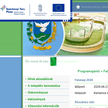
Kezdőlapnak beállítom
Kedvencekhez ado
Ön most itt van
Hírek aktualitások
Programajánló
» Fa
NAVIGÁCIÓ
Hírek aktualitások
Falunap 2026
A település bemutatása
Időpont
2026.06.2
Önkormányzat
Helyszín
Kemence és
Intézmények
Részletes info
Választási információk