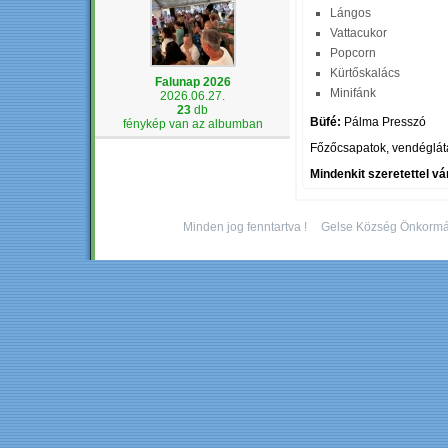
Lángos
Vattacukor
Popcorn
Kürtőskalács
Falunap 2026
Minifánk
2026.06.27.
23
db
Büfé:
Pálma Presszó
fénykép van az albumban
Főzőcsapatok, vendéglát
Mindenkit szeretettel vá
Minden jog fenntartva !
Gelse Község Önkormá