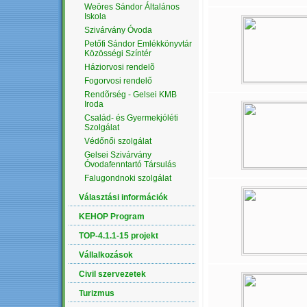
Weöres Sándor Általános
Iskola
Szivárvány Óvoda
Petőfi Sándor Emlékkönyvtár
Közösségi Színtér
Háziorvosi rendelõ
Fogorvosi rendelő
Rendõrség - Gelsei KMB
Iroda
Család- és Gyermekjóléti
Szolgálat
Védőnői szolgálat
Gelsei Szivárvány
Óvodafenntartó Társulás
Falugondnoki szolgálat
Választási információk
KEHOP Program
TOP-4.1.1-15 projekt
Vállalkozások
Civil szervezetek
Turizmus