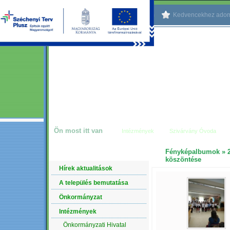
Kezdőlapnak beállítom
Kedvencekhez ado
Ön most itt van
Intézmények
Szivárvány Óvoda
Fényképalbumok
»
NAVIGÁCIÓ
köszöntése
Hírek aktualitások
A település bemutatása
Önkormányzat
Intézmények
Önkormányzati Hivatal