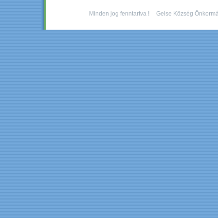
Minden jog fenntartva !
Gelse Község Önkormá