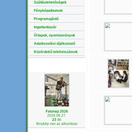
Szálláslehetõségek
Fényképalbumok
Programajánló
Ingatlanbazár
Űrlapok, nyomtatványok
Adatkezelési tájékoztató
Közérdekű telefonszámok
LEGÚJABB ALBUM
Falunap 2026
2026.06.27.
23
db
fénykép van az albumban