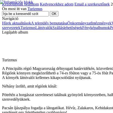
Kezdőlapnak beállítom
Kedvencekhez adom
Email a szerkesztőnek
2
Ön most itt van
Turizmus
Navigáció
Hírek aktualitások
A település bemutatása
Önkormányzat
Intézmények
szervezetek
Turizmus
Látnivalók
Szálláslehetõségek
Fényképalbumok
P
Legújabb album
Turizmus
A Principális régió Magyarország délnyugati határvidékén, közvetlenül
Régiónk könnyen megközelíthetõ a 74-es fõúton vagy a 75-ös fõút Pa
A környék látnivalói kellemes kikapcsolódást nyújtanak.
Néhány ízelítõ, amit régiónk kínál:
Pötrétén a horgászat szerelmesei találnak gyönyörû környezetben, ha
szenvedélyüknek.
Pacsán íjászpálya fogadja a látogatókat. Hévíz, Zalakaros, Kehidakust
vendégeit egy felejthetetlen csobbanásra!