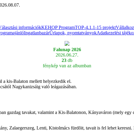
026.08.07.
Választási információk
KEHOP Program
TOP-4.1.1-15 projekt
Vállalko
rogramajánló
Ingatlanbazár
Űrlapok, nyomtatványok
Adatkezelési tájéko
Falunap 2026
2026.06.27.
23
db
fénykép van az albumban
 a kis-Balaton mellett helyezkedik el.
csától Nagykanizsáig való leágazásában.
lban gazdag tavakat, valamint a Kis-Balatonon, Kányaváron (mely egy c
ány, Zalaegerszeg, Lenti, Kistolmács fürdõit, tavait is fel lehet keresn