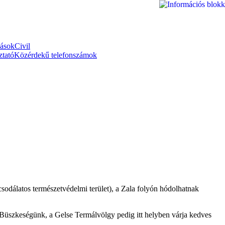
zások
Civil
ztató
Közérdekű telefonszámok
sodálatos természetvédelmi terület), a Zala folyón hódolhatnak
i. Büszkeségünk, a Gelse Termálvölgy pedig itt helyben várja kedves