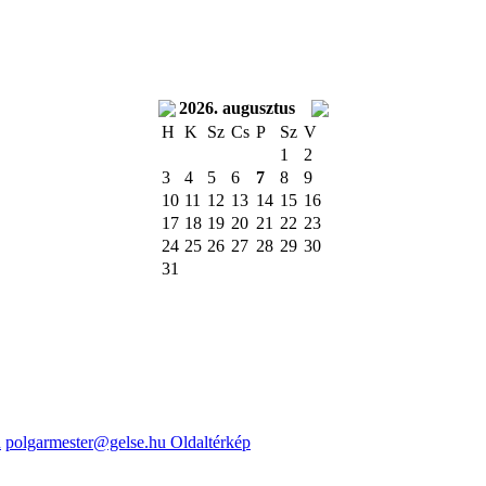
2026. augusztus
H
K
Sz
Cs
P
Sz
V
1
2
3
4
5
6
7
8
9
10
11
12
13
14
15
16
17
18
19
20
21
22
23
24
25
26
27
28
29
30
31
u
polgarmester@gelse.hu
Oldaltérkép