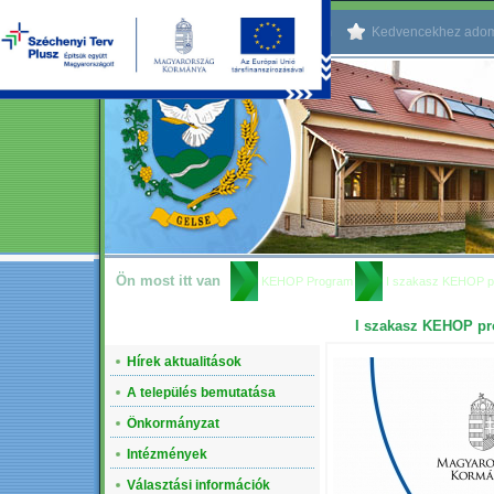
Kezdőlapnak beállítom
Kedvencekhez ado
Ön most itt van
KEHOP Program
I szakasz KEHOP 
I szakasz KEHOP p
NAVIGÁCIÓ
Hírek aktualitások
A település bemutatása
Önkormányzat
Intézmények
Választási információk