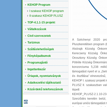
KEHOP Program
I szakasz KEHOP program
II szakasz KEHOP PLUSZ
TOP-4.1.1-15 projekt
Vállalkozások
Civil szervezetek
A Széchenyi 2020 pro
Turizmus
Pluszkeretében program 
Alsórajk Község Önkorm
Szálláslehetõségek
Kerecseny Község Önko
Fényképalbumok
Orosztony Község Önkor
Pötréte Község Önkormányz
Programajánló
konzorciuma 5,238 milli
Ingatlanbazár
támogatást nyert el a „Ge
Űrlapok, nyomtatványok
és -tisztítása” elnevezé
KEHOP I. szakasz projekt 
Adatkezelési tájékoztató
PLUSZ II. szakaszban val
Közérdekű telefonszámok
lépett
KEHOP_PLUSZ-2.1.10-2
Szerződés keretén belül, 
LEGÚJABB ALBUM
európai uniós támogatást n