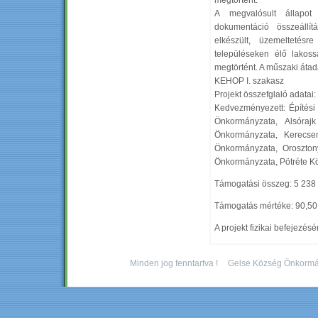
megtörtént.
A megvalósult állapot
dokumentáció összeállítá
elkészült, üzemeltetés
településeken élő lakoss
megtörtént. A műszaki átad
KEHOP I. szakasz
Projekt összefglaló adatai:
Kedvezményezett: Építési
Önkormányzata, Alsóraj
Önkormányzata, Kerecs
Önkormányzata, Oroszto
Önkormányzata, Pötréte 
Támogatási összeg: 5 238 
Támogatás mértéke: 90,5
A projekt fizikai befejezés
Minden jog fenntartva !
Gelse Község Önkormá