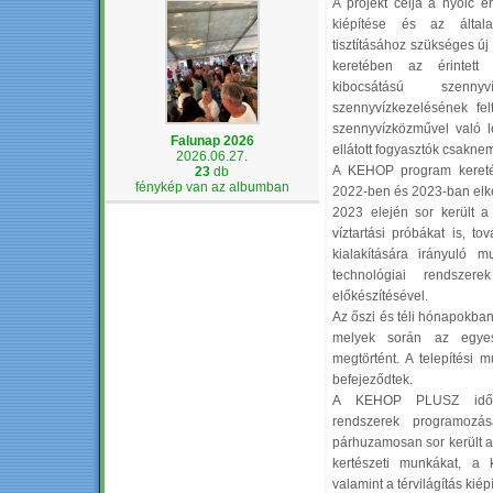
A projekt célja a nyolc é
kiépítése és az általa
tisztításához szükséges új
keretében az érintett 
kibocsátású szennyv
szennyvízkezelésének fel
szennyvízközművel való l
Falunap 2026
ellátott fogyasztók csakne
2026.06.27.
A KEHOP program kereté
23
db
fénykép van az albumban
2022-ben és 2023-ban elkés
2023 elején sor került a 
víztartási próbákat is, t
kialakítására irányuló 
technológiai rendszer
előkészítésével.
Az őszi és téli hónapokban
melyek során az egyes
megtörtént. A telepítési
befejeződtek.
A KEHOP PLUSZ idősza
rendszerek programozás
párhuzamosan sor került az
kertészeti munkákat, a ke
valamint a térvilágítás kiépí