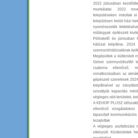
2022 júliusában kezdődte
munkálatai. 2022 nov
településeken indultak el
településen belüli házi be
nyomóvezeték fektetéséve
műtárgyak építészeti kivi
Pölöskefő és júniusban Fe
hálózat kiépítése. 2024
szennyvízhálózatának épít
Megépültek a külterületi 
Gelsei szennyvíztisztító
csatorna ellenőrző, mi
vonatkozásában az aknák 
gépészeti szerelések 2024
kiépítésével az irányítás
szivattyúk kapacitás méré
végleges véd-területek, bel
A KEHOP PLUSZ időszakban
ellenőrző vizsgálatokon 
tapasztalt kommunikációs 
lezajlottak
A végleges aszfaltozási
elkészült. Közterületek h