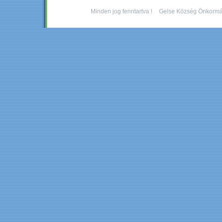
Minden jog fenntartva !
Gelse Község Önkormá