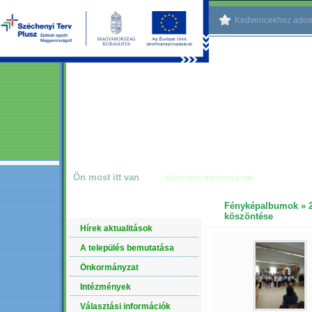
Kezdőlapnak beállítom
Kedvencekhez ado
Ön most itt van
Közérdekű telefonszámok
Fényképalbumok
»
NAVIGÁCIÓ
köszöntése
Hírek aktualitások
A település bemutatása
Önkormányzat
Intézmények
Választási információk