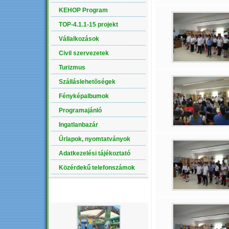
KEHOP Program
TOP-4.1.1-15 projekt
Vállalkozások
Civil szervezetek
Turizmus
Szálláslehetõségek
Fényképalbumok
Programajánló
Ingatlanbazár
Űrlapok, nyomtatványok
Adatkezelési tájékoztató
Közérdekű telefonszámok
LEGÚJABB ALBUM