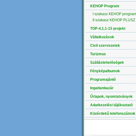
KEHOP Program
I szakasz KEHOP progra
II szakasz KEHOP PLUSZ
TOP-4.1.1-15 projekt
Vállalkozások
Civil szervezetek
Turizmus
Szálláslehetõségek
Fényképalbumok
Programajánló
Ingatlanbazár
Űrlapok, nyomtatványok
Adatkezelési tájékoztató
Közérdekű telefonszámok
LEGÚJABB ALBUM