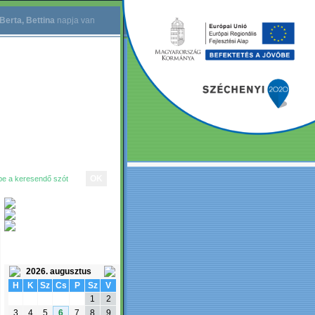
Berta, Bettina
napja van
ESEMÉNYNAPTÁR
2026. augusztus
H
K
Sz
Cs
P
Sz
V
1
2
3
4
5
6
7
8
9