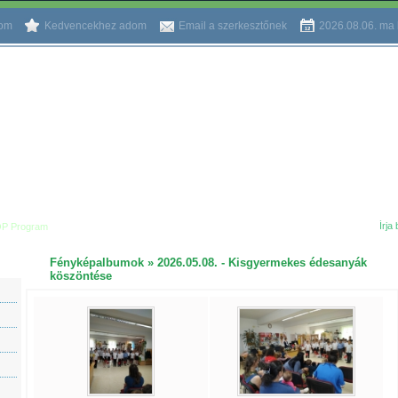
tom
Kedvencekhez adom
Email a szerkesztőnek
2026.08.06.
ma
P Program
Fényképalbumok
»
2026.05.08. - Kisgyermekes édesanyák
köszöntése