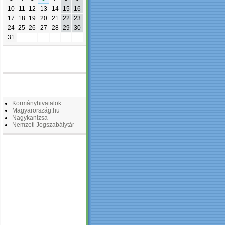
10
11
12
13
14
15
16
17
18
19
20
21
22
23
24
25
26
27
28
29
30
31
FACEBOOK
LINKEK
Kormányhivatalok
Magyarország.hu
Nagykanizsa
Nemzeti Jogszabálytár