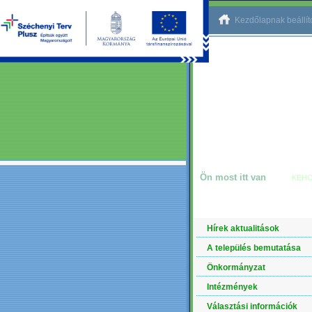
Kezdőlapnak beállí
Ön most itt van
KEHO
NAVIGÁCIÓ
Hírek aktualitások
A település bemutatása
Önkormányzat
Intézmények
Választási információk