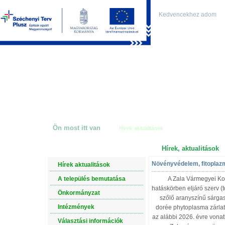
Kezdőlapnak beállítom
Kedvencekhez adom
Ön most itt van
Hírek aktualitások
Hírek, aktualitások
NAVIGÁCIÓ
Növényvédelem, fitoplaz
Hírek aktualitások
A település bemutatása
A Zala Vármegyei Kor
hatáskörben eljáró szerv (
Önkormányzat
szőlő aranyszínű sárga
Intézmények
dorée phytoplasma zárlati
az alábbi 2026. évre vonat
Választási információk