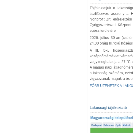
Tájékoztatjuk a lakosság
tisztifőorvos asszony a 
Nonprofit Zrt. előrejelzé
Gyógyszerészeti Központ 
egész területére
2026. július 30-án (csütö
24.00 óráig III. fokú hőségr
A III. fokú hőségriasz
középhőmérséklet várható
vagy meghaladja a 27 °C-o
A magas napi átlaghőmérsé
a lakosság számára, ezért
vigyázzanak magukra és 
FŐBB ÜZENETEK A LAK
Lakossági tájékoztató