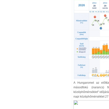
A Hungaromet az előttün
másodfokú (narancs) fi
középhőmérséklet" időjárás
napi középhőmérséklet 27 °