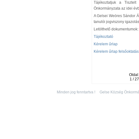
Tájékoztatjuk a Tisztel
Önkormányzata az idei évb
A Gelsei Weöres Sándor Ál
tanulói jogviszony igazolás
Letölthető dokumentumok:
Tájékoztató
Kérelem űrlap
Kérelem űrlap felsőoktatás
Oldal:
1 / 27
Minden jog fenntartva !
Gelse Község Önkormá