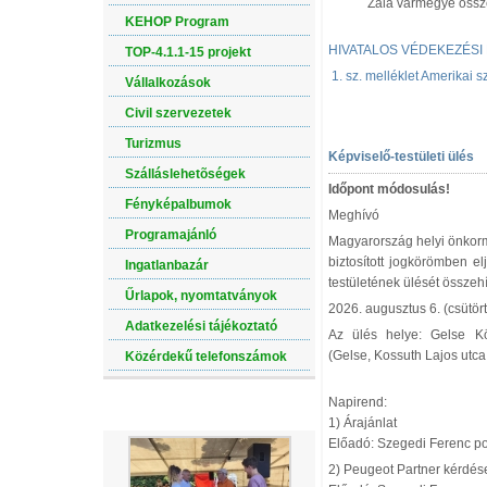
Zala vármegye össze
KEHOP Program
HIVATALOS VÉDEKEZÉSI F
TOP-4.1.1-15 projekt
1. sz. melléklet Amerikai 
Vállalkozások
Civil szervezetek
Turizmus
Képviselő-testületi ülés
Szálláslehetõségek
Időpont módosulás!
Fényképalbumok
Meghívó
Programajánló
Magyarország helyi önkorm
biztosított jogkörömben 
Ingatlanbazár
testületének ülését össze
Űrlapok, nyomtatványok
2026. augusztus 6. (csütört
Adatkezelési tájékoztató
Az ülés helye: Gelse K
(Gelse, Kossuth Lajos utca
Közérdekű telefonszámok
Napirend:
LEGÚJABB ALBUM
1) Árajánlat
Előadó: Szegedi Ferenc p
2) Peugeot Partner kérdés