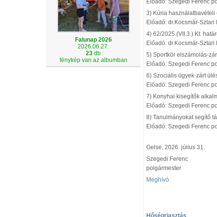
Előadó: Szegedi Ferenc p
3) Kúria használatbavételi
Előadó: dr.Kocsmár-Sztari 
4) 62/2025.(VII.3.) Kt. hat
Falunap 2026
Előadó: dr.Kocsmár-Sztari 
2026.06.27.
23
db
5) Sportkör elszámolás-zár
fénykép van az albumban
Előadó: Szegedi Ferenc p
6) Szociális ügyek-zárt ül
Előadó: Szegedi Ferenc p
7) Konyhai kisegítők alkal
Előadó: Szegedi Ferenc p
8) Tanulmányokat segítő t
Előadó: Szegedi Ferenc p
Gelse, 2026. július 31.
Szegedi Ferenc
polgármester
Meghívó
Hőségriasztás