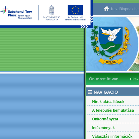
Kezdőlapnak beá
Ön most itt van
Hírek
NAVIGÁCIÓ
Hírek aktualitások
A település bemutatása
Önkormányzat
Intézmények
Választási információk