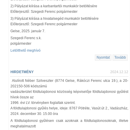
2) Pályázat kiírása a karbantartói munkakör betöltésére
Előterjesztő: Szegedi Ferenc polgármester
3) Pályázat kiírása a hivatalsegéd munkakör betöltésére
Előterjesztő: Szegedi Ferenc polgármester
Gelse, 2025. január 7.
Szegedi Ferenc s.k.
polgármester
Letölthető meghívó
Nyomtat
Tovább
HIRDETMÉNY
2024.12.12
Alulírott Néber Szilveszter (8774 Gelse, Rákóczi Ferenc utca 19.), a 20-
202150-506 kódszámú
vadászterület földtulajdonosi közösség képviselője földtulajdonosi gyűlést
hívok össze az
1996. évi LV. törvényben foglaltak szerint.
A földtulajdonosi gyűlés helye, ideje: 8767 Pötréte, Vasút út 2., Vadászház,
2024. december 30. 15.00 óra
A földtulajdonosi gyűlésen csak azoknak a földtulajdonosoknak, illetve
meghatalmazott