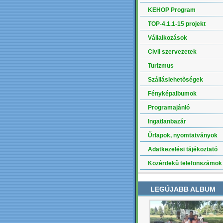
KEHOP Program
TOP-4.1.1-15 projekt
Vállalkozások
Civil szervezetek
Turizmus
Szálláslehetõségek
Fényképalbumok
Programajánló
Ingatlanbazár
Űrlapok, nyomtatványok
Adatkezelési tájékoztató
Közérdekű telefonszámok
LEGÚJABB ALBUM