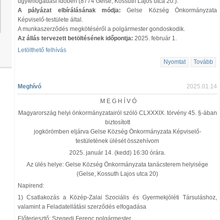
ügyfélfogadási időben (8774 Gelse, Kossuth Lajos utca 20.).
A pályázat elbírálásának módja:
Gelse Község Önkormányzata
Képviselő-testülete által.
A munkaszerződés megkötéséről a polgármester gondoskodik.
Az állás tervezett betöltésének időpontja:
2025. február 1.
Letölthető felhívás
Nyomtat
Tovább
Meghívó
2025.01.14
M E G H Í V Ó
Magyarország helyi önkormányzatairól szóló CLXXXIX. törvény 45. §-ában
biztosított
jogkörömben eljárva Gelse Község Önkormányzata Képviselő-
testületének ülését összehívom
2025. január 14. (kedd) 16:30 órára.
Az ülés helye: Gelse Község Önkormányzata tanácsterem helyisége
(Gelse, Kossuth Lajos utca 20)
Napirend:
1) Csatlakozás a Közép-Zalai Szociális és Gyermekjóléti Társuláshoz,
valamint a Feladatellátási szerződés elfogadása
Előterjesztő: Szegedi Ferenc polgármester