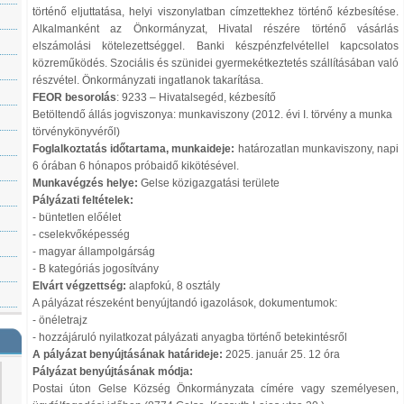
történő eljuttatása, helyi viszonylatban címzettekhez történő kézbesítése.
Alkalmanként az Önkormányzat, Hivatal részére történő vásárlás
elszámolási kötelezettséggel. Banki készpénzfelvétellel kapcsolatos
közreműködés. Szociális és szünidei gyermekétkeztetés szállításában való
részvétel. Önkormányzati ingatlanok takarítása.
FEOR besorolás
: 9233 – Hivatalsegéd, kézbesítő
Betöltendő állás jogviszonya: munkaviszony (2012. évi I. törvény a munka
törvénykönyvéről)
Foglalkoztatás időtartama, munkaideje:
határozatlan munkaviszony, napi
6 órában 6 hónapos próbaidő kikötésével.
Munkavégzés helye:
Gelse közigazgatási területe
Pályázati feltételek:
- büntetlen előélet
- cselekvőképesség
- magyar állampolgárság
- B kategóriás jogosítvány
Elvárt végzettség:
alapfokú, 8 osztály
A pályázat részeként benyújtandó igazolások, dokumentumok:
- önéletrajz
- hozzájáruló nyilatkozat pályázati anyagba történő betekintésről
A pályázat benyújtásának határideje:
2025. január 25. 12 óra
Pályázat benyújtásának módja:
Postai úton Gelse Község Önkormányzata címére vagy személyesen,