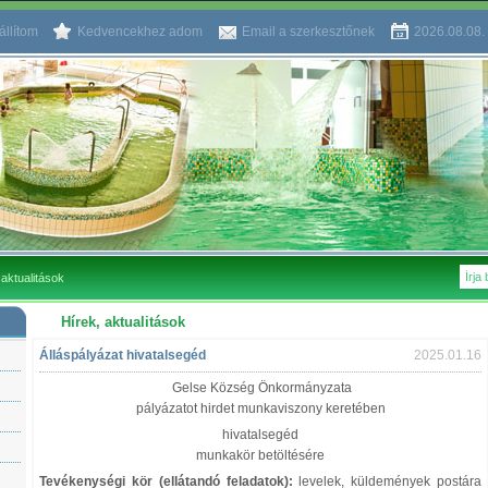
llítom
Kedvencekhez adom
Email a szerkesztőnek
2026.08.08.
 aktualitások
Hírek, aktualitások
Álláspályázat hivatalsegéd
2025.01.16
Gelse Község Önkormányzata
pályázatot hirdet munkaviszony keretében
hivatalsegéd
munkakör betöltésére
Tevékenységi kör (ellátandó feladatok):
levelek, küldemények postára