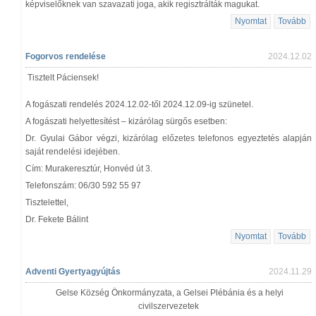
képviselőknek van szavazati joga, akik regisztrálták magukat.
Nyomtat
Tovább
Fogorvos rendelése
2024.12.02
Tisztelt Páciensek!
A fogászati rendelés 2024.12.02-től 2024.12.09-ig szünetel.
A fogászati helyettesítést – kizárólag sürgős esetben:
Dr. Gyulai Gábor végzi, kizárólag előzetes telefonos egyeztetés alapján
saját rendelési idejében.
Cím: Murakeresztúr, Honvéd út 3.
Telefonszám: 06/30 592 55 97
Tisztelettel,
Dr. Fekete Bálint
Nyomtat
Tovább
Adventi Gyertyagyújtás
2024.11.29
Gelse Község Önkormányzata, a Gelsei Plébánia és a helyi
civilszervezetek