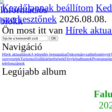
Kezdőlapnak beállítom
Ked
szerkesztőnek
2026.08.08.
Ön most itt van
Hírek aktua
Navigáció
Hírek aktualitások
A település bemutatása
Önkormányzat
Intézmények
szervezetek
Turizmus
Szálláslehetõségek
Fényképalbumok
Programaján
telefonszámok
Legújabb album
Fal
202