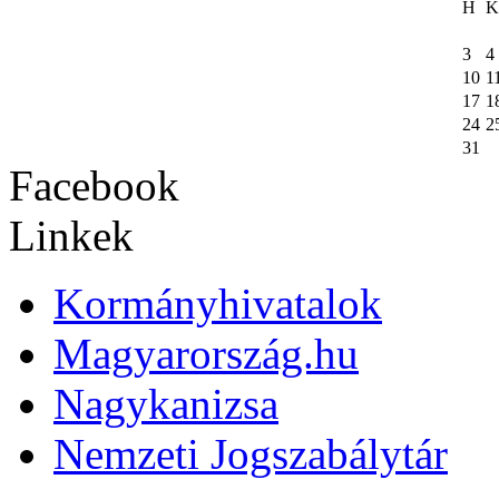
H
K
3
4
10
1
17
1
24
2
31
Facebook
Linkek
Kormányhivatalok
Magyarország.hu
Nagykanizsa
Nemzeti Jogszabálytár