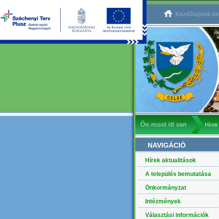
Kezdőlapnak be
Ön most itt van
Hírek
NAVIGÁCIÓ
Hírek aktualitások
A település bemutatása
Önkormányzat
Intézmények
Választási információk