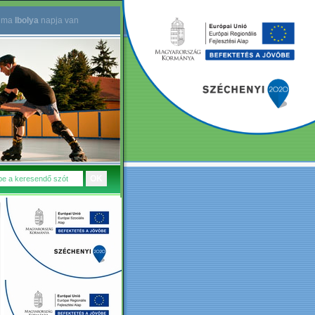
.
ma
Ibolya
napja van