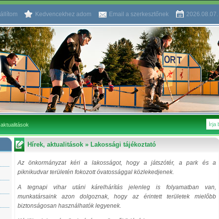
állítom
Kedvencekhez adom
Email a szerkesztőnek
2026.08.07
 aktualitások
Hírek, aktualitások
»
Lakossági tájékoztató
Az önkormányzat kéri a lakosságot, hogy a játszótér, a park és a
piknikudvar területén fokozott óvatossággal közlekedjenek.
A tegnapi vihar utáni kárelhárítás jelenleg is folyamatban van,
munkatársaink azon dolgoznak, hogy az érintett területek mielőbb
biztonságosan használhatók legyenek.