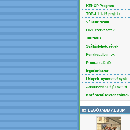
KEHOP Program
TOP-4.1.1-15 projekt
Vállalkozások
Civil szervezetek
Turizmus
Szálláslehetõségek
Fényképalbumok
Programajánló
Ingatlanbazár
Űrlapok, nyomtatványok
Adatkezelési tájékoztató
Közérdekű telefonszámok
LEGÚJABB ALBUM