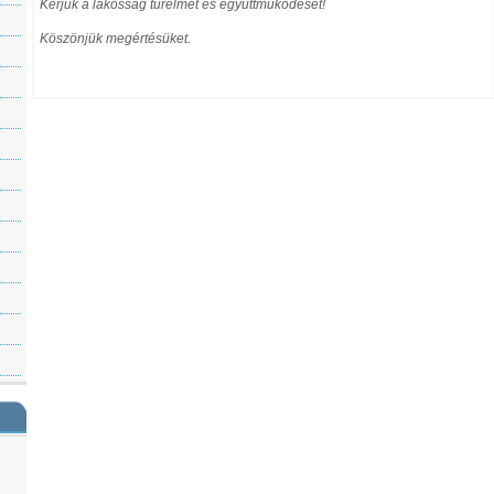
Kérjük a lakosság türelmét és együttműködését!
Köszönjük megértésüket.