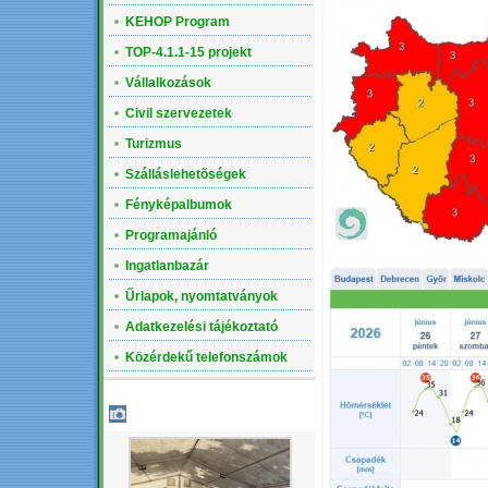
KEHOP Program
TOP-4.1.1-15 projekt
Vállalkozások
Civil szervezetek
Turizmus
Szálláslehetõségek
Fényképalbumok
Programajánló
Ingatlanbazár
Űrlapok, nyomtatványok
Adatkezelési tájékoztató
Közérdekű telefonszámok
LEGÚJABB ALBUM