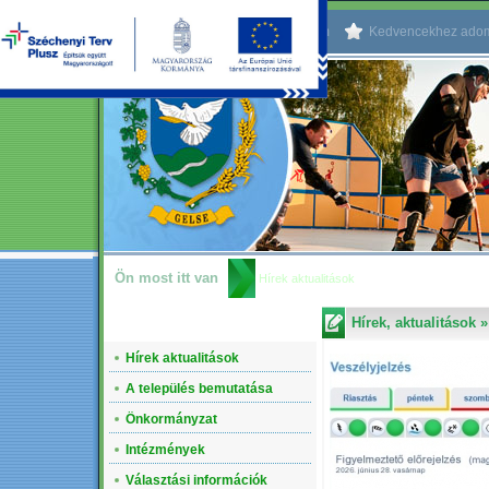
Kezdőlapnak beállítom
Kedvencekhez ado
Ön most itt van
Hírek aktualitások
Hírek, aktualitások
NAVIGÁCIÓ
Hírek aktualitások
A település bemutatása
Önkormányzat
Intézmények
Választási információk