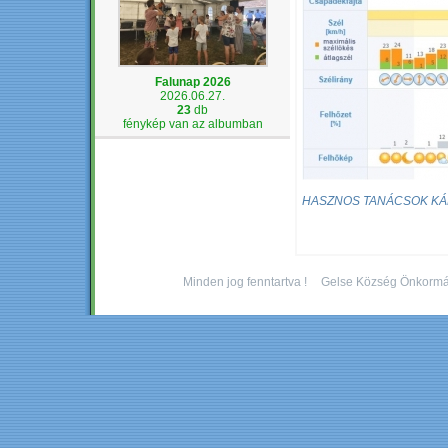
Falunap 2026
2026.06.27.
23
db
fénykép van az albumban
HASZNOS TANÁCSOK KÁ
Minden jog fenntartva !
Gelse Község Önkormá