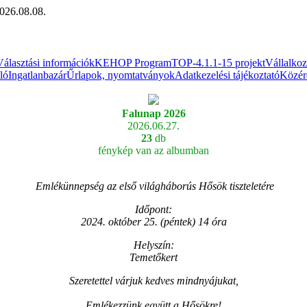
026.08.08.
Választási információk
KEHOP Program
TOP-4.1.1-15 projekt
Vállalko
ló
Ingatlanbazár
Űrlapok, nyomtatványok
Adatkezelési tájékoztató
Közér
Falunap 2026
2026.06.27.
23
db
fénykép van az albumban
Emlékünnepség az első világháborús Hősök tiszteletére
Időpont:
2024. október 25. (péntek) 14 óra
Helyszín:
Temetőkert
Szeretettel várjuk kedves mindnyájukat,
Emlékezzünk együtt a Hősökre!