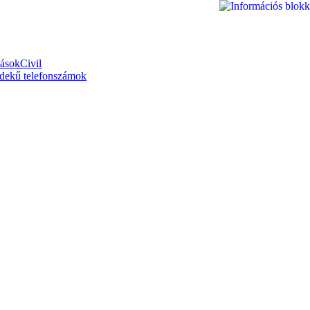
zások
Civil
dekű telefonszámok