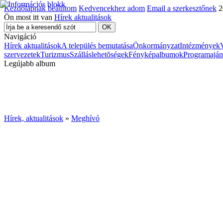
Kezdőlapnak beállítom
Kedvencekhez adom
Email a szerkesztőnek
2
Ön most itt van
Hírek aktualitások
Navigáció
Hírek aktualitások
A település bemutatása
Önkormányzat
Intézmények
szervezetek
Turizmus
Szálláslehetõségek
Fényképalbumok
Programaján
Legújabb album
Hírek, aktualitások
»
Meghívó