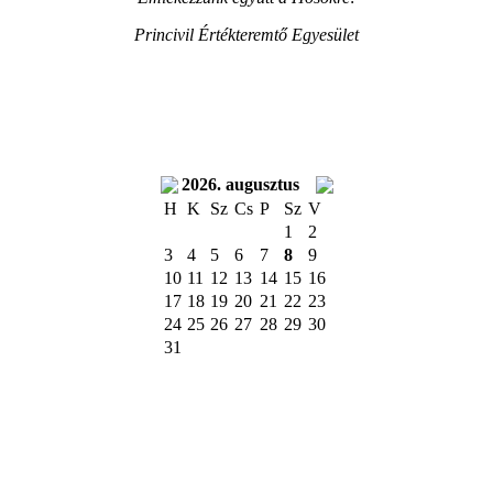
Princivil Értékteremtő Egyesület
2026. augusztus
H
K
Sz
Cs
P
Sz
V
1
2
3
4
5
6
7
8
9
10
11
12
13
14
15
16
17
18
19
20
21
22
23
24
25
26
27
28
29
30
31