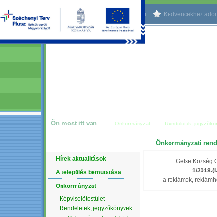
Kezdőlapnak beállítom
Kedvencekhez ado
Ön most itt van
Önkormányzat
Rendeletek, jegyzõkö
Önkormányzati rend
NAVIGÁCIÓ
Hírek aktualitások
Gelse Község Ö
1/2018.(I
A település bemutatása
a reklámok, reklám
Önkormányzat
Képviselõtestület
Rendeletek, jegyzõkönyvek