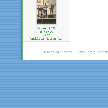
Falunap 2026
2026.06.27.
23
db
fénykép van az albumban
Minden jog fenntartva !
Gelse Község Önkormá