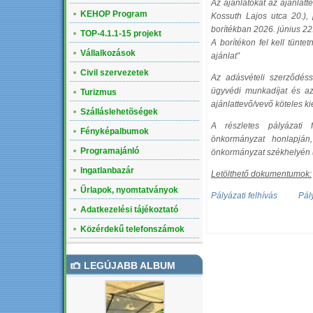
Az ajánlatokat az ajánlat
KEHOP Program
Kossuth Lajos utca 20.), 
borítékban 2026. június 22.
TOP-4.1.1-15 projekt
A borítékon fel kell tünte
Vállalkozások
ajánlat”
Civil szervezetek
Az adásvételi szerződéss
ügyvédi munkadíjat és az 
Turizmus
ajánlattevő/vevő köteles ki
Szálláslehetõségek
A részletes pályázati
Fényképalbumok
önkormányzat honlapján
Programajánló
önkormányzat székhelyén (
Ingatlanbazár
Letölthető dokumentumok:
Űrlapok, nyomtatványok
Pályázati felhívás
Pál
Adatkezelési tájékoztató
Közérdekű telefonszámok
LEGÚJABB ALBUM