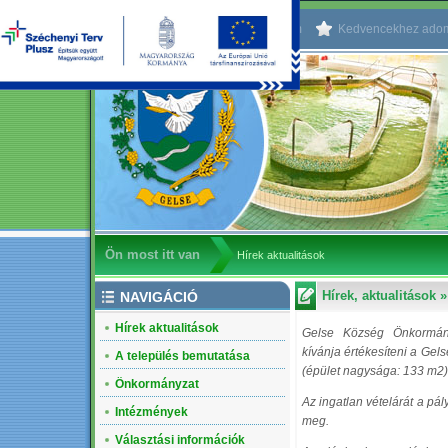
Kezdőlapnak beállítom
Kedvencekhez ado
Ön most itt van
Hírek aktualitások
Hírek, aktualitások
NAVIGÁCIÓ
Hírek aktualitások
Gelse Község Önkormányz
kívánja értékesíteni a Gel
A település bemutatása
(épület nagysága: 133 m2) 
Önkormányzat
Az ingatlan vételárát a pá
Intézmények
meg.
Választási információk