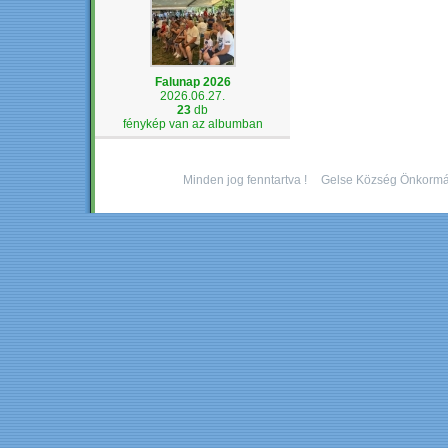
Falunap 2026
2026.06.27.
23
db
fénykép van az albumban
Minden jog fenntartva !
Gelse Község Önkormá